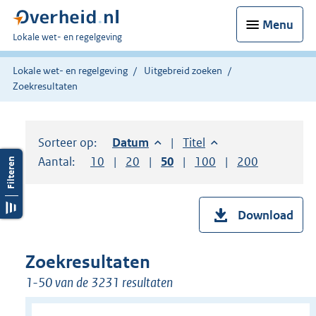
Menu
U
Lokale wet- en regelgeving
bent
hier:
Lokale wet- en regelgeving
Uitgebreid zoeken
Zoekresultaten
Sorteer op:
Sorteer op:
Datum
aflopend
Sorteer op:
Titel
oplopend
Aantal:
Toon
10
resultaten per pagina
Toon
20
resultaten per pagina
Toon
50
resultaten per pagina
Toon
100
resultaten per pag
Toon
200
resultaten
Download
Zoekresultaten
1-50 van de 3231 resultaten