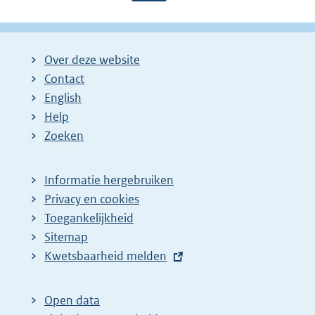
a
a
o
g
g
l
i
i
g
Over deze website
n
n
e
Contact
a
a
n
English
:
:
d
Help
e
Zoeken
p
a
Informatie hergebruiken
g
Privacy en cookies
i
Toegankelijkheid
n
Sitemap
E
Kwetsbaarheid melden
a
x
z
t
o
Open data
e