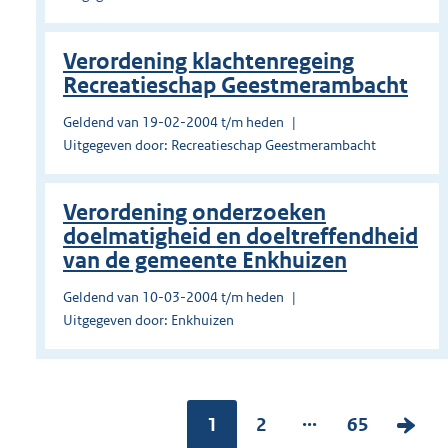
Verordening klachtenregeing
Recreatieschap Geestmerambacht
Geldend van 19-02-2004 t/m heden
Uitgegeven door: Recreatieschap Geestmerambacht
Verordening onderzoeken
doelmatigheid en doeltreffendheid
van de gemeente Enkhuizen
Geldend van 10-03-2004 t/m heden
Uitgegeven door: Enkhuizen
...
Pagina:
1
P
2
P
65
V