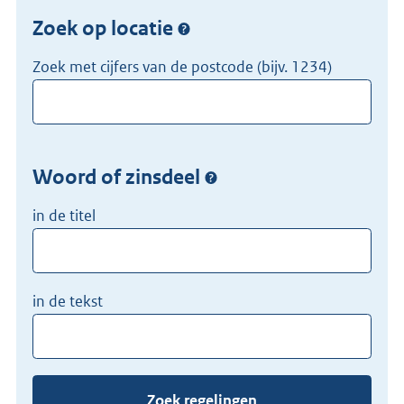
Zoek op locatie
Doorzoek
de
Zoek met cijfers van de postcode (bijv. 1234)
lokale
overheden
Woord of zinsdeel
in de titel
in de tekst
Zoek regelingen