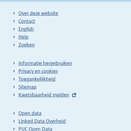
r
n
Over deze website
e
Contact
l
English
i
Help
n
Zoeken
k
:
Informatie hergebruiken
Privacy en cookies
Toegankelijkheid
Sitemap
E
Kwetsbaarheid melden
x
t
Open data
e
Linked Data Overheid
r
PUC Open Data