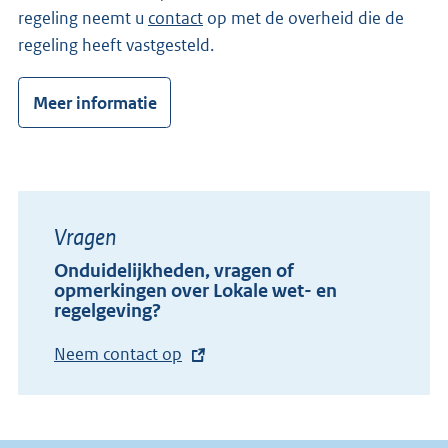
regeling neemt u
contact
op met de overheid die de
regeling heeft vastgesteld.
Meer informatie
Vragen
Onduidelijkheden, vragen of
opmerkingen over Lokale wet- en
regelgeving?
E
Neem contact op
x
t
e