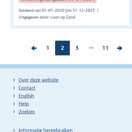
Geldend van 01-01-2020 t/m 31-12-2023
Uitgegeven door: Loon op Zand
...
V
P
1
Pagina:
2
P
3
P
11
V
o
a
a
a
o
r
g
g
g
l
i
i
i
i
g
Over deze website
g
n
n
n
e
Contact
e
a
a
a
n
English
p
:
:
:
d
Help
a
e
Zoeken
g
p
i
a
Informatie hergebruiken