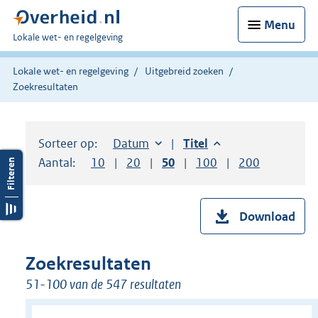
Menu
U
Lokale wet- en regelgeving
bent
hier:
Lokale wet- en regelgeving
Uitgebreid zoeken
Zoekresultaten
Sorteer op:
Sorteer op:
Datum
aflopend
Sorteer op:
Titel
aflopend
Aantal:
Toon
10
resultaten per pagina
Toon
20
resultaten per pagina
Toon
50
resultaten per pagina
Toon
100
resultaten per pag
Toon
200
resultaten
Download
Zoekresultaten
51-100 van de 547 resultaten