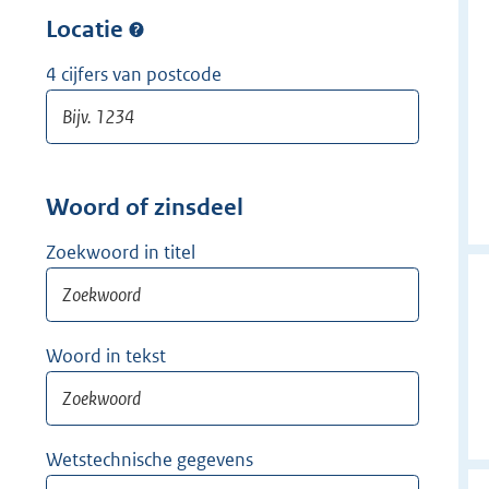
w
r
Locatie
i
w
j
i
4 cijfers van postcode
d
j
e
d
r
e
r
Woord of zinsdeel
Zoekwoord in titel
Woord in tekst
Wetstechnische gegevens