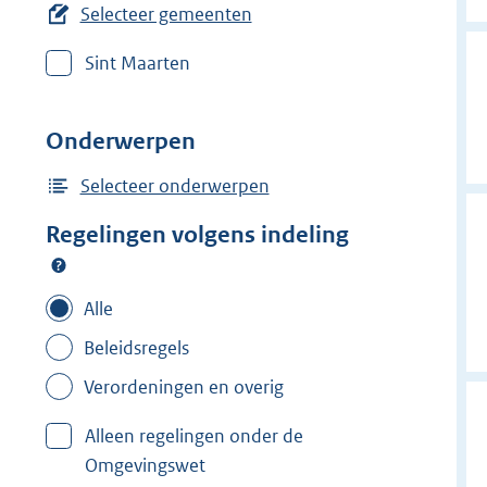
e
Selecteer gemeenten
r
Sint Maarten
w
i
j
Onderwerpen
d
e
Selecteer onderwerpen
r
Regelingen volgens indeling
f
i
l
Alle
t
Beleidsregels
e
Verordeningen en overig
r
:
Alleen regelingen onder de
H
Omgevingswet
a