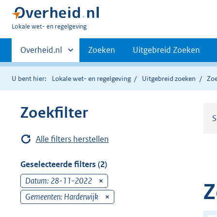
U
Lokale wet- en regelgeving
bent
Primaire
hier:
Andere
Overheid.nl
Zoeken
Uitgebreid Zoeken
sites
navigatie
binnen
U bent hier:
Lokale wet- en regelgeving
Uitgebreid zoeken
Zoe
Zoekfilter
S
Alle filters herstellen
Geselecteerde filters (2)
Datum: 28-11-2022
v
Z
e
Gemeenten: Harderwijk
v
r
e