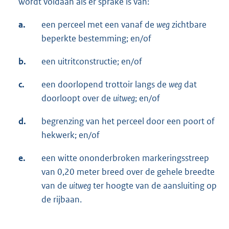
wordt voldaan als er sprake is van:
a.
een perceel met een vanaf de
weg
zichtbare
beperkte bestemming; en/of
b.
een uitritconstructie; en/of
c.
een doorlopend trottoir langs de
weg
dat
doorloopt over de
uitweg
; en/of
d.
begrenzing van het perceel door een poort of
hekwerk; en/of
e.
een witte ononderbroken markeringsstreep
van 0,20 meter breed over de gehele breedte
van de
uitweg
ter hoogte van de aansluiting op
de rijbaan.