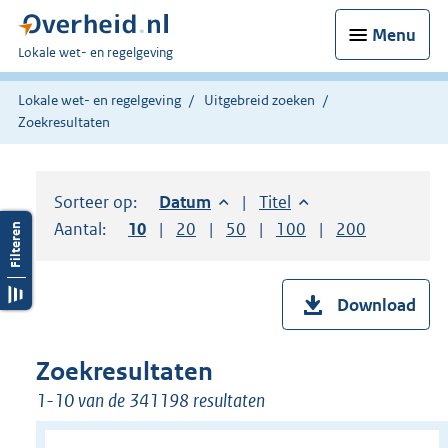
Menu
U
Lokale wet- en regelgeving
bent
hier:
Lokale wet- en regelgeving
Uitgebreid zoeken
Zoekresultaten
Sorteer op:
Sorteer op:
Datum
aflopend
Sorteer op:
Titel
oplopend
Aantal:
Toon
10
resultaten per pagina
Toon
20
resultaten per pagina
Toon
50
resultaten per pagina
Toon
100
resultaten per pag
Toon
200
resultaten
Download
Zoekresultaten
1-10 van de 341198 resultaten