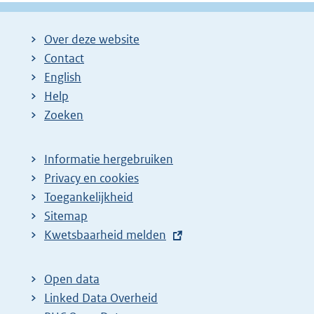
g
g
l
i
i
g
Over deze website
n
n
e
Contact
a
a
n
English
:
:
d
Help
e
Zoeken
p
a
Informatie hergebruiken
g
Privacy en cookies
i
Toegankelijkheid
n
Sitemap
E
Kwetsbaarheid melden
a
x
z
t
o
Open data
e
Linked Data Overheid
e
r