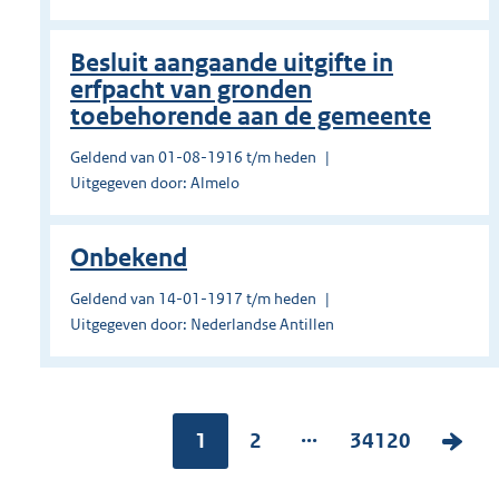
Besluit aangaande uitgifte in
erfpacht van gronden
toebehorende aan de gemeente
Geldend van 01-08-1916 t/m heden
Uitgegeven door: Almelo
Onbekend
Geldend van 14-01-1917 t/m heden
Uitgegeven door: Nederlandse Antillen
...
Pagina:
1
P
2
P
34120
V
a
a
o