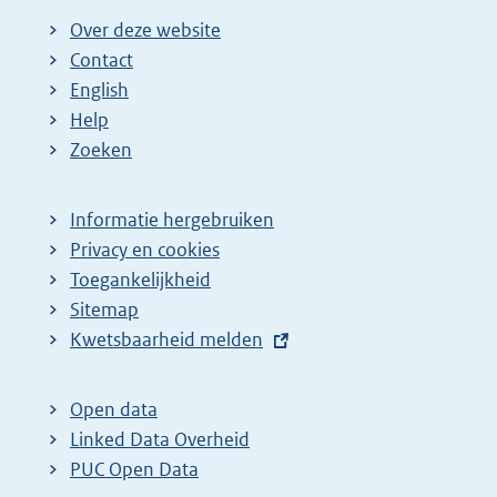
i
i
i
i
g
Over deze website
g
n
n
n
e
Contact
e
a
a
a
n
English
p
:
:
:
d
Help
a
e
Zoeken
g
p
i
a
Informatie hergebruiken
n
g
Privacy en cookies
a
i
Toegankelijkheid
z
n
Sitemap
E
Kwetsbaarheid melden
o
a
x
e
z
t
k
o
Open data
e
Linked Data Overheid
r
e
r
PUC Open Data
e
k
n