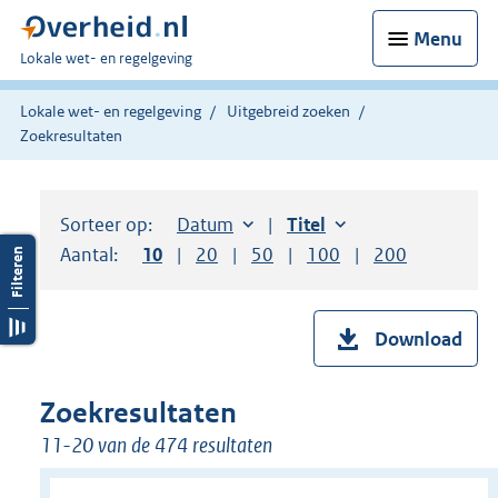
Menu
U
Lokale wet- en regelgeving
bent
hier:
Lokale wet- en regelgeving
Uitgebreid zoeken
Zoekresultaten
Sorteer op:
Sorteer op:
Datum
aflopend
Sorteer op:
Titel
oplopend
Aantal:
Toon
10
resultaten per pagina
Toon
20
resultaten per pagina
Toon
50
resultaten per pagina
Toon
100
resultaten per pag
Toon
200
resultaten
Download
Zoekresultaten
11-20 van de 474 resultaten