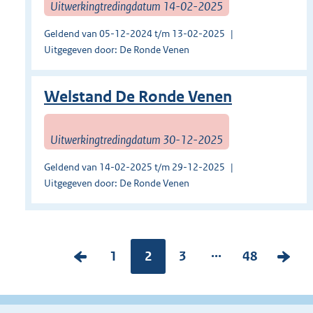
Uitwerkingtredingdatum 14-02-2025
Geldend van 05-12-2024 t/m 13-02-2025
Uitgegeven door: De Ronde Venen
Welstand De Ronde Venen
Uitwerkingtredingdatum 30-12-2025
Geldend van 14-02-2025 t/m 29-12-2025
Uitgegeven door: De Ronde Venen
...
V
P
1
Pagina:
2
P
3
P
48
V
o
a
a
a
o
r
g
g
g
l