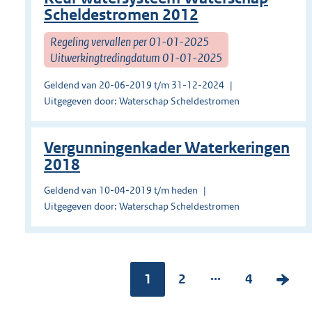
Scheldestromen 2012
Regeling vervallen per 01-01-2025
Uitwerkingtredingdatum 01-01-2025
Geldend van 20-06-2019 t/m 31-12-2024
Uitgegeven door: Waterschap Scheldestromen
Vergunningenkader Waterkeringen
2018
Geldend van 10-04-2019 t/m heden
Uitgegeven door: Waterschap Scheldestromen
...
Pagina:
1
P
2
P
4
V
a
a
o