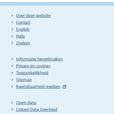
g
g
l
i
i
g
Over deze website
n
n
e
Contact
a
a
n
English
:
:
d
Help
e
Zoeken
p
a
Informatie hergebruiken
g
Privacy en cookies
i
Toegankelijkheid
n
Sitemap
E
Kwetsbaarheid melden
a
x
z
t
o
Open data
e
Linked Data Overheid
e