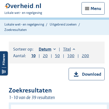
Menu
U
Lokale wet- en regelgeving
bent
hier:
Lokale wet- en regelgeving
Uitgebreid zoeken
Zoekresultaten
Sorteer op:
Sorteer op:
Datum
oplopend
Sorteer op:
Titel
oplopend
Aantal:
Toon
10
resultaten per pagina
Toon
20
resultaten per pagina
Toon
50
resultaten per pagina
Toon
100
resultaten per pag
Toon
200
resultaten
Download
Zoekresultaten
1-10 van de 39 resultaten