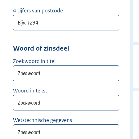
w
i
4 cijfers van postcode
j
d
e
r
Woord of zinsdeel
Zoekwoord in titel
Woord in tekst
Wetstechnische gegevens