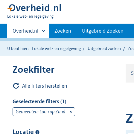
U
Lokale wet- en regelgeving
bent
Primaire
hier:
Andere
Overheid.nl
Zoeken
Uitgebreid Zoeken
sites
navigatie
binnen
U bent hier:
Lokale wet- en regelgeving
Uitgebreid zoeken
Zoe
Zoekfilter
S
Alle filters herstellen
Geselecteerde filters (1)
Gemeenten: Loon op Zand
v
Z
e
r
Locatie