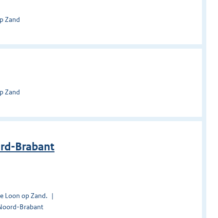
op Zand
op Zand
ord-Brabant
te Loon op Zand.
 Noord-Brabant