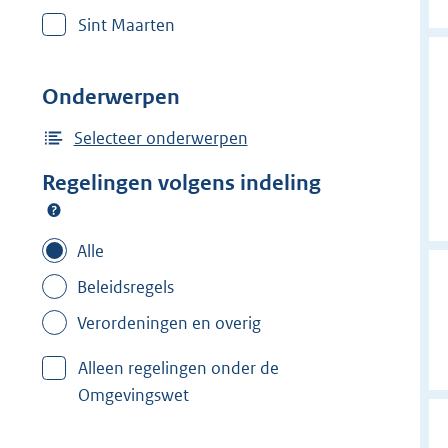
r
Sint Maarten
w
i
j
Onderwerpen
d
e
Selecteer onderwerpen
r
Regelingen volgens indeling
f
i
l
Alle
t
Beleidsregels
e
Verordeningen en overig
r
:
Alleen regelingen onder de
L
Omgevingswet
o
o