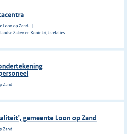
tacentra
te Loon op Zand.
landse Zaken en Koninkrijksrelaties
ondertekening
epersoneel
op Zand
liteit’, gemeente Loon op Zand
op Zand