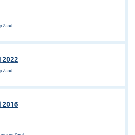
op Zand
d 2022
op Zand
d 2016
Loon op Zand