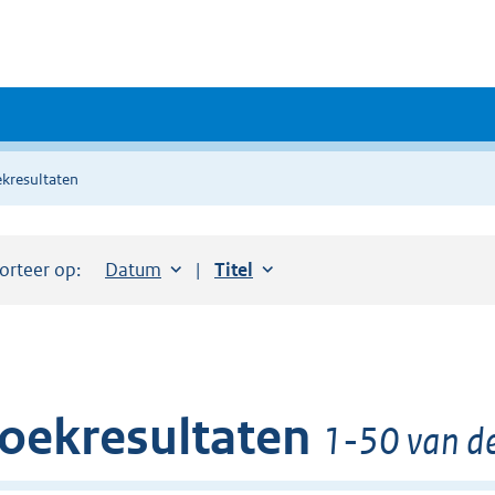
kresultaten
orteer op:
Sorteer op:
Datum
aflopend
Sorteer op:
Titel
oplopend
oekresultaten
1-50 van de