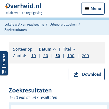
Menu
U
Lokale wet- en regelgeving
bent
hier:
Lokale wet- en regelgeving
Uitgebreid zoeken
Zoekresultaten
Sorteer op:
Sorteer op:
Datum
aflopend
Sorteer op:
Titel
oplopend
Aantal:
Toon
10
resultaten per pagina
Toon
20
resultaten per pagina
Toon
50
resultaten per pagina
Toon
100
resultaten per pag
Toon
200
resultaten
Download
Zoekresultaten
1-50 van de 547 resultaten