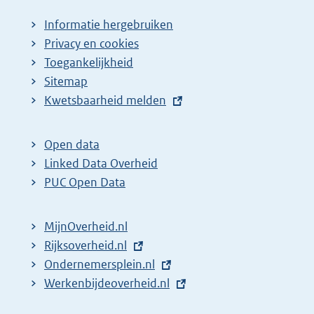
a
Informatie hergebruiken
g
Privacy en cookies
i
Toegankelijkheid
n
Sitemap
E
Kwetsbaarheid melden
a
x
z
t
o
Open data
e
Linked Data Overheid
e
r
PUC Open Data
k
n
r
e
MijnOverheid.nl
e
l
E
Rijksoverheid.nl
s
i
x
E
Ondernemersplein.nl
u
n
t
x
E
Werkenbijdeoverheid.nl
k
l
e
t
x
:
t