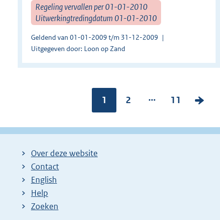
Regeling vervallen per 01-01-2010
Uitwerkingtredingdatum 01-01-2010
Geldend van 01-01-2009 t/m 31-12-2009
Uitgegeven door: Loon op Zand
...
Pagina:
1
P
2
P
11
V
a
a
o
g
g
l
i
i
g
Over deze website
n
n
e
Contact
a
a
n
English
:
:
d
Help
e
Zoeken
p