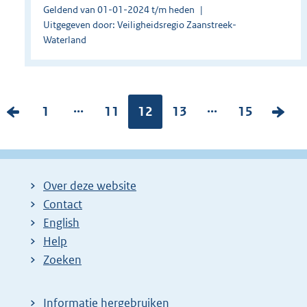
Geldend van 01-01-2024 t/m heden
Uitgegeven door: Veiligheidsregio Zaanstreek-
Waterland
...
...
V
P
1
P
11
Pagina:
12
P
13
P
15
V
o
a
a
a
a
o
r
g
g
g
g
l
i
i
i
i
i
g
Over deze website
g
n
n
n
n
e
Contact
e
a
a
a
a
n
English
p
:
:
:
:
d
Help
a
e
Zoeken
g
p
i
a
Informatie hergebruiken