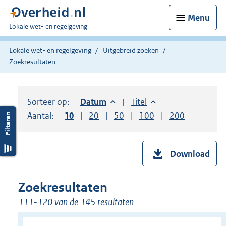
Menu
U
Lokale wet- en regelgeving
bent
hier:
Lokale wet- en regelgeving
Uitgebreid zoeken
Zoekresultaten
Sorteer op:
Sorteer op:
Datum
aflopend
Sorteer op:
Titel
oplopend
Aantal:
Toon
10
resultaten per pagina
Toon
20
resultaten per pagina
Toon
50
resultaten per pagina
Toon
100
resultaten per pag
Toon
200
resultaten
Download
Zoekresultaten
111-120 van de 145 resultaten