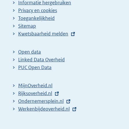
Informatie hergebruiken
Privacy en cookies
Toegankelijkheid
Sitemap
E
Kwetsbaarheid melden
x
t
Open data
e
Linked Data Overheid
r
PUC Open Data
n
e
MijnOverheid.nl
l
E
Rijksoverheid.nl
i
x
E
Ondernemersplein.nl
n
t
x
E
Werkenbijdeoverheid.nl
k
e
t
x
:
r
e
t