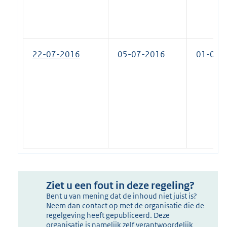
22-07-2016
05-07-2016
01-01-
Ziet u een fout in deze regeling?
Bent u van mening dat de inhoud niet juist is?
Neem dan contact op met de organisatie die de
regelgeving heeft gepubliceerd. Deze
organisatie is namelijk zelf verantwoordelijk