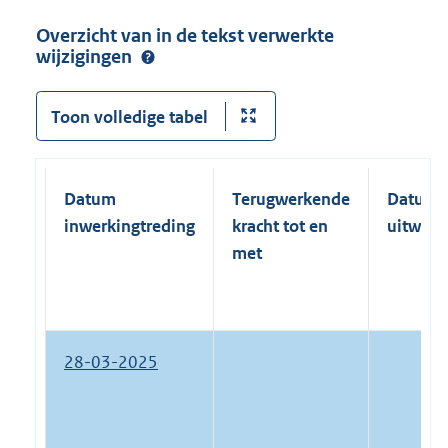
Overzicht van in de tekst verwerkte
wijzigingen
Toon volledige tabel
Datum
Terugwerkende
Datum
inwerkingtreding
kracht tot en
uitwerk
met
28-03-2025