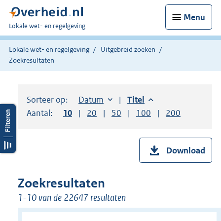
Menu
U
Lokale wet- en regelgeving
bent
hier:
Lokale wet- en regelgeving
Uitgebreid zoeken
Zoekresultaten
Sorteer op:
Sorteer op:
Datum
aflopend
Sorteer op:
Titel
aflopend
Aantal:
Toon
10
resultaten per pagina
Toon
20
resultaten per pagina
Toon
50
resultaten per pagina
Toon
100
resultaten per pag
Toon
200
resultaten
Download
Zoekresultaten
1-10 van de 22647 resultaten