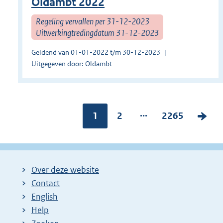
Oldambt 2022
Regeling vervallen per 31-12-2023
Uitwerkingtredingdatum 31-12-2023
Geldend van 01-01-2022 t/m 30-12-2023
Uitgegeven door: Oldambt
...
Pagina:
1
P
2
P
2265
V
a
a
o
g
g
l
i
i
g
Over deze website
n
n
e
Contact
a
a
n
English
:
:
d
Help
e