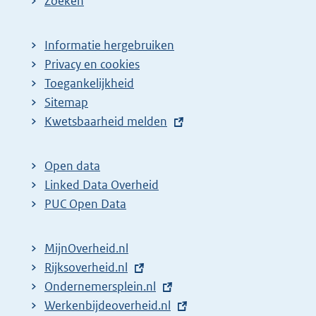
Zoeken
p
a
Informatie hergebruiken
g
Privacy en cookies
i
Toegankelijkheid
n
Sitemap
E
Kwetsbaarheid melden
a
x
z
t
o
Open data
e
Linked Data Overheid
e
r
PUC Open Data
k
n
r
e
MijnOverheid.nl
e
l
E
Rijksoverheid.nl
s
i
x
E
Ondernemersplein.nl
u
n
t
x
E
Werkenbijdeoverheid.nl
k
l