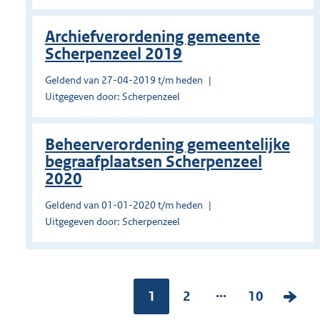
Archiefverordening gemeente
Scherpenzeel 2019
Geldend van 27-04-2019 t/m heden
Uitgegeven door: Scherpenzeel
Beheerverordening gemeentelijke
begraafplaatsen Scherpenzeel
2020
Geldend van 01-01-2020 t/m heden
Uitgegeven door: Scherpenzeel
...
Pagina:
1
P
2
P
10
V
a
a
o