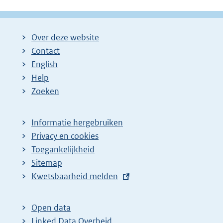
g
g
l
i
i
g
Over deze website
n
n
e
Contact
a
a
n
English
:
:
d
Help
e
Zoeken
p
a
Informatie hergebruiken
g
Privacy en cookies
i
Toegankelijkheid
n
Sitemap
E
Kwetsbaarheid melden
a
x
z
t
o
Open data
e
Linked Data Overheid
e