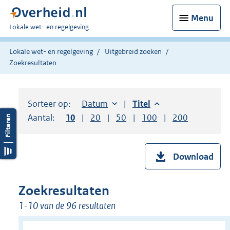
Menu
U
Lokale wet- en regelgeving
bent
hier:
Lokale wet- en regelgeving
Uitgebreid zoeken
Zoekresultaten
Sorteer op:
Sorteer op:
Datum
aflopend
Sorteer op:
Titel
aflopend
Aantal:
Toon
10
resultaten per pagina
Toon
20
resultaten per pagina
Toon
50
resultaten per pagina
Toon
100
resultaten per pag
Toon
200
resultaten
Download
Zoekresultaten
1-10 van de 96 resultaten