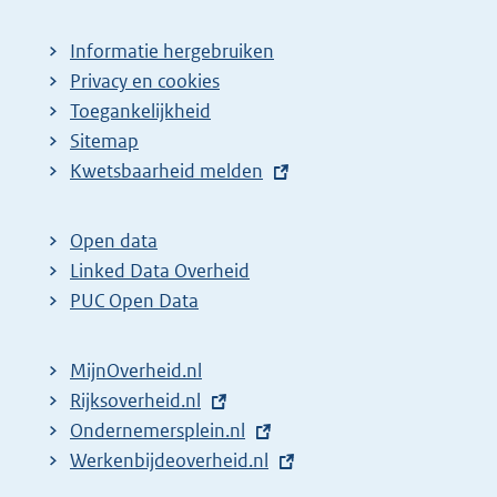
p
a
Informatie hergebruiken
g
Privacy en cookies
i
Toegankelijkheid
n
Sitemap
E
Kwetsbaarheid melden
a
x
z
t
o
Open data
e
Linked Data Overheid
e
r
PUC Open Data
k
n
r
e
MijnOverheid.nl
e
l
E
Rijksoverheid.nl
s
i
x
E
Ondernemersplein.nl
u
n
t
x
E
Werkenbijdeoverheid.nl
k
l
e
t
x