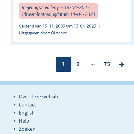
Regeling vervallen per 14-04-2023
Uitwerkingtredingdatum 14-04-2023
Geldend van 15-11-2003 t/m 13-04-2023
Uitgegeven door: Oirschot
...
Pagina:
1
P
2
P
75
V
a
a
o
g
g
l
i
i
g
Over deze website
n
n
e
Contact
a
a
n
English
:
:
d
Help
e
Zoeken