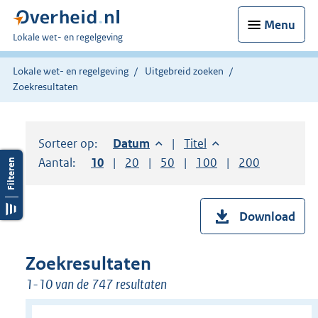
Menu
U
Lokale wet- en regelgeving
bent
hier:
Lokale wet- en regelgeving
Uitgebreid zoeken
Zoekresultaten
Sorteer op:
Sorteer op:
Datum
aflopend
Sorteer op:
Titel
oplopend
Aantal:
Toon
10
resultaten per pagina
Toon
20
resultaten per pagina
Toon
50
resultaten per pagina
Toon
100
resultaten per pag
Toon
200
resultaten
Download
Zoekresultaten
1-10 van de 747 resultaten