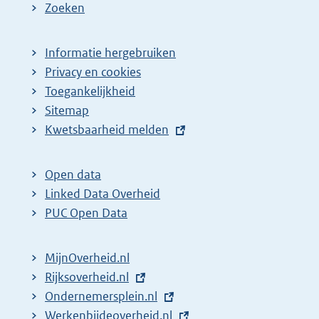
e
Zoeken
p
a
Informatie hergebruiken
g
Privacy en cookies
i
Toegankelijkheid
n
Sitemap
E
Kwetsbaarheid melden
a
x
z
t
o
Open data
e
Linked Data Overheid
e
r
PUC Open Data
k
n
r
e
MijnOverheid.nl
e
l
E
Rijksoverheid.nl
s
i
x
E
Ondernemersplein.nl
u
n
t
x
E
Werkenbijdeoverheid.nl