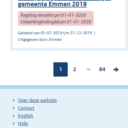
gemeente Emmen 2019
Regeling vervallen per 01-01-2020
Uitwerkingtredingdatum 01-01-2020
Geldend van 05-07-2019 t/m 31-12-2019
Uitgegeven door: Emmen
...
Pagina:
1
P
2
P
84
V
a
a
o
g
g
l
i
i
g
Over deze website
n
n
e
Contact
a
a
n
English
:
:
d
Help