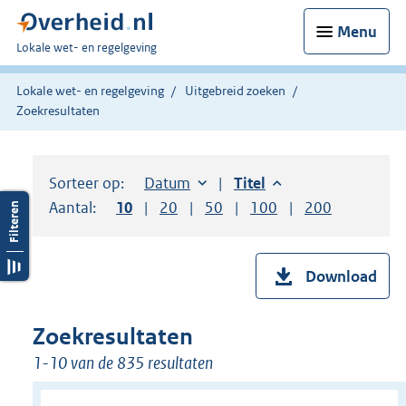
Menu
U
Lokale wet- en regelgeving
bent
hier:
Lokale wet- en regelgeving
Uitgebreid zoeken
Zoekresultaten
Sorteer op:
Sorteer op:
Datum
aflopend
Sorteer op:
Titel
aflopend
Aantal:
Toon
10
resultaten per pagina
Toon
20
resultaten per pagina
Toon
50
resultaten per pagina
Toon
100
resultaten per pag
Toon
200
resultaten
Download
Zoekresultaten
1-10 van de 835 resultaten