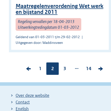
Maatregelenverordening Wet werk
en bijstand 2011
Regeling vervallen per 18-04-2013
Uitwerkingtredingdatum 01-03-2012
Geldend van 01-03-2011 t/m 29-02-2012
Uitgegeven door: Waddinxveen
...
V
P
1
Pagina:
2
P
3
P
14
V
o
a
a
a
o
r
g
g
g
l
i
i
i
i
g
Over deze website
g
n
n
n
e
Contact
e
a
a
a
n
English