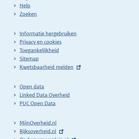
p
:
:
:
d
Help
a
e
Zoeken
g
p
i
a
Informatie hergebruiken
n
g
Privacy en cookies
a
i
Toegankelijkheid
z
n
Sitemap
E
Kwetsbaarheid melden
o
a
x
e
z
t
k
o
Open data
e
Linked Data Overheid
r
e
r
PUC Open Data
e
k
n
s
r
e
MijnOverheid.nl
u
e
l
E
Rijksoverheid.nl
l
s
i