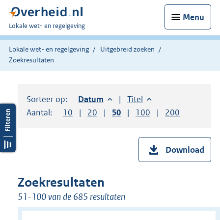
Menu
U
Lokale wet- en regelgeving
bent
hier:
Lokale wet- en regelgeving
Uitgebreid zoeken
Zoekresultaten
Sorteer op:
Sorteer op:
Datum
aflopend
Sorteer op:
Titel
oplopend
Aantal:
Toon
10
resultaten per pagina
Toon
20
resultaten per pagina
Toon
50
resultaten per pagina
Toon
100
resultaten per pag
Toon
200
resultaten
Download
Zoekresultaten
51-100 van de 685 resultaten