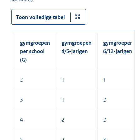
Toon volledige tabel
gymgroepen
gymgroepen
gymgroepen
per school
4/5-jarigen
6/12-jarigen
(G)
2
1
1
3
1
2
4
2
2
5
2
3