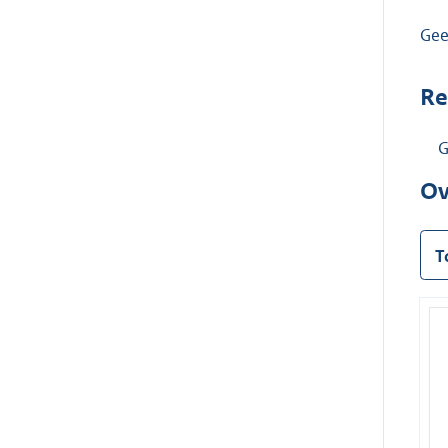
Ge
Re
G
Ov
T