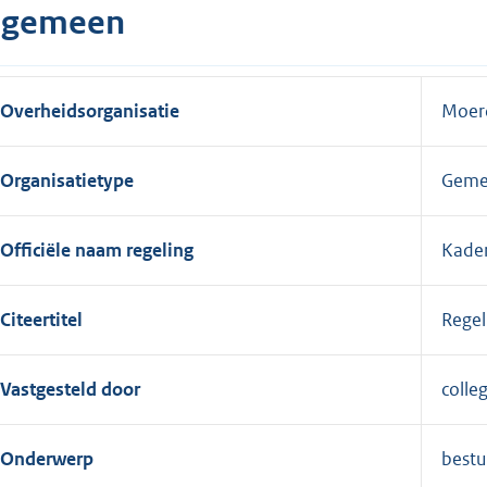
lgemeen
Overheidsorganisatie
Moerd
Organisatietype
Geme
Officiële naam regeling
Kader
Citeertitel
Regel
Vastgesteld door
colle
Onderwerp
bestu