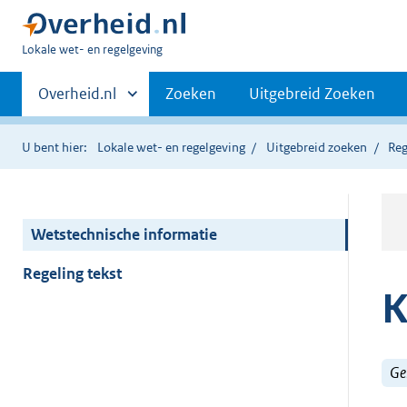
U
Lokale wet- en regelgeving
bent
Primaire
hier:
Andere
Overheid.nl
Zoeken
Uitgebreid Zoeken
sites
navigatie
binnen
U bent hier:
Lokale wet- en regelgeving
Uitgebreid zoeken
Reg
Wetstechnische informatie
Regeling tekst
K
Ge