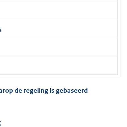
g
arop de regeling is gebaseerd
g