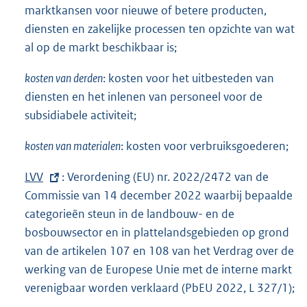
marktkansen voor nieuwe of betere producten,
diensten en zakelijke processen ten opzichte van wat
al op de markt beschikbaar is;
kosten van derden
: kosten voor het uitbesteden van
diensten en het inlenen van personeel voor de
subsidiabele activiteit;
kosten van materialen
: kosten voor verbruiksgoederen;
E
LVV
: Verordening (EU) nr. 2022/2472 van de
x
Commissie van 14 december 2022 waarbij bepaalde
t
categorieën steun in de landbouw- en de
e
bosbouwsector en in plattelandsgebieden op grond
r
van de artikelen 107 en 108 van het Verdrag over de
n
werking van de Europese Unie met de interne markt
e
verenigbaar worden verklaard (PbEU 2022, L 327/1);
l