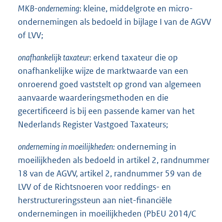
MKB-onderneming
: kleine, middelgrote en micro-
i
ondernemingen als bedoeld in bijlage I van de AGVV
n
of LVV;
k
:
onafhankelijk taxateur
: erkend taxateur die op
onafhankelijke wijze de marktwaarde van een
onroerend goed vaststelt op grond van algemeen
aanvaarde waarderingsmethoden en die
gecertificeerd is bij een passende kamer van het
Nederlands Register Vastgoed Taxateurs;
onderneming in moeilijkheden:
onderneming in
moeilijkheden als bedoeld in artikel 2, randnummer
18 van de AGVV, artikel 2, randnummer 59 van de
LVV of de Richtsnoeren voor reddings- en
herstructureringssteun aan niet-financiële
ondernemingen in moeilijkheden (PbEU 2014/C