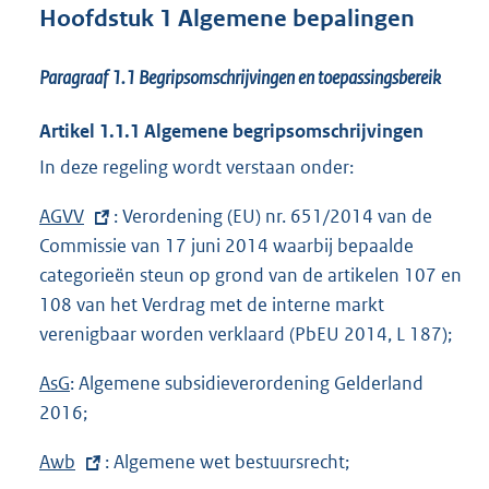
Hoofdstuk 1 Algemene bepalingen
Paragraaf 1.1
Begripsomschrijvingen en toepassingsbereik
Artikel 1.1.1 Algemene begripsomschrijvingen
In deze regeling wordt verstaan onder:
E
AGVV
: Verordening (EU) nr. 651/2014 van de
x
Commissie van 17 juni 2014 waarbij bepaalde
t
categorieën steun op grond van de artikelen 107 en
e
108 van het Verdrag met de interne markt
r
verenigbaar worden verklaard (PbEU 2014, L 187);
n
AsG
: Algemene subsidieverordening Gelderland
e
2016;
l
i
E
Awb
: Algemene wet bestuursrecht;
n