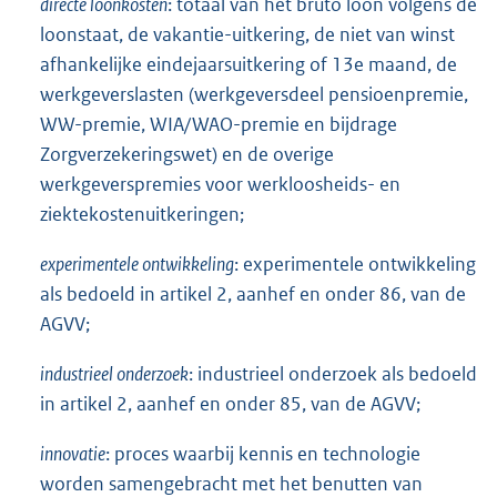
directe loonkosten
: totaal van het bruto loon volgens de
:
loonstaat, de vakantie-uitkering, de niet van winst
afhankelijke eindejaarsuitkering of 13e maand, de
werkgeverslasten (werkgeversdeel pensioenpremie,
WW-premie, WIA/WAO-premie en bijdrage
Zorgverzekeringswet) en de overige
werkgeverspremies voor werkloosheids- en
ziektekostenuitkeringen;
experimentele ontwikkeling
: experimentele ontwikkeling
als bedoeld in artikel 2, aanhef en onder 86, van de
AGVV;
industrieel onderzoek
: industrieel onderzoek als bedoeld
in artikel 2, aanhef en onder 85, van de AGVV;
innovatie
: proces waarbij kennis en technologie
worden samengebracht met het benutten van