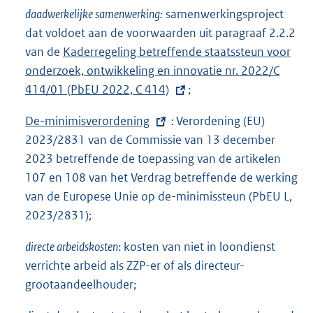
x
k
daadwerkelijke samenwerking:
samenwerkingsproject
t
:
dat voldoet aan de voorwaarden uit paragraaf 2.2.2
e
van de
E
Kaderregeling betreffende staatssteun voor
r
onderzoek, ontwikkeling en innovatie nr. 2022/C
x
n
414/01 (PbEU 2022, C 414)
t
;
e
e
l
E
De-minimisverordening
:
Verordening (EU)
r
i
x
2023/2831 van de Commissie van 13 december
n
n
t
2023 betreffende de toepassing van de artikelen
e
k
e
107 en 108 van het Verdrag betreffende de werking
l
:
r
van de Europese Unie op de-minimissteun (PbEU L,
i
n
2023/2831);
n
e
k
directe arbeidskosten
: kosten van niet in loondienst
l
:
verrichte arbeid als ZZP-er of als directeur-
i
grootaandeelhouder;
n
k