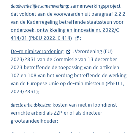
x
k
daadwerkelijke samenwerking:
samenwerkingsproject
t
:
dat voldoet aan de voorwaarden uit paragraaf 2.2.2
e
van de
E
Kaderregeling betreffende staatssteun voor
r
onderzoek, ontwikkeling en innovatie nr. 2022/C
x
n
414/01 (PbEU 2022, C 414)
t
;
e
e
l
E
De-minimisverordening
:
Verordening (EU)
r
i
x
2023/2831 van de Commissie van 13 december
n
n
t
2023 betreffende de toepassing van de artikelen
e
k
e
107 en 108 van het Verdrag betreffende de werking
l
:
r
van de Europese Unie op de-minimissteun (PbEU L,
i
n
2023/2831);
n
e
k
directe arbeidskosten
: kosten van niet in loondienst
l
:
verrichte arbeid als ZZP-er of als directeur-
i
grootaandeelhouder;
n
k