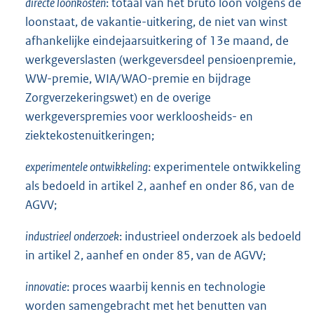
directe loonkosten
: totaal van het bruto loon volgens de
:
loonstaat, de vakantie-uitkering, de niet van winst
afhankelijke eindejaarsuitkering of 13e maand, de
werkgeverslasten (werkgeversdeel pensioenpremie,
WW-premie, WIA/WAO-premie en bijdrage
Zorgverzekeringswet) en de overige
werkgeverspremies voor werkloosheids- en
ziektekostenuitkeringen;
experimentele ontwikkeling
: experimentele ontwikkeling
als bedoeld in artikel 2, aanhef en onder 86, van de
AGVV;
industrieel onderzoek
: industrieel onderzoek als bedoeld
in artikel 2, aanhef en onder 85, van de AGVV;
innovatie
: proces waarbij kennis en technologie
worden samengebracht met het benutten van