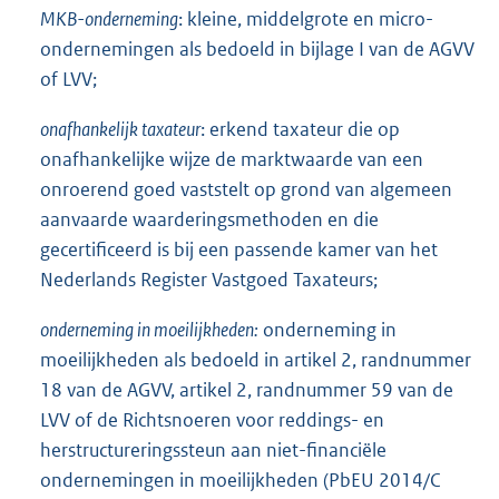
MKB-onderneming
: kleine, middelgrote en micro-
i
ondernemingen als bedoeld in bijlage I van de AGVV
n
of LVV;
k
:
onafhankelijk taxateur
: erkend taxateur die op
onafhankelijke wijze de marktwaarde van een
onroerend goed vaststelt op grond van algemeen
aanvaarde waarderingsmethoden en die
gecertificeerd is bij een passende kamer van het
Nederlands Register Vastgoed Taxateurs;
onderneming in moeilijkheden:
onderneming in
moeilijkheden als bedoeld in artikel 2, randnummer
18 van de AGVV, artikel 2, randnummer 59 van de
LVV of de Richtsnoeren voor reddings- en
herstructureringssteun aan niet-financiële
ondernemingen in moeilijkheden (PbEU 2014/C