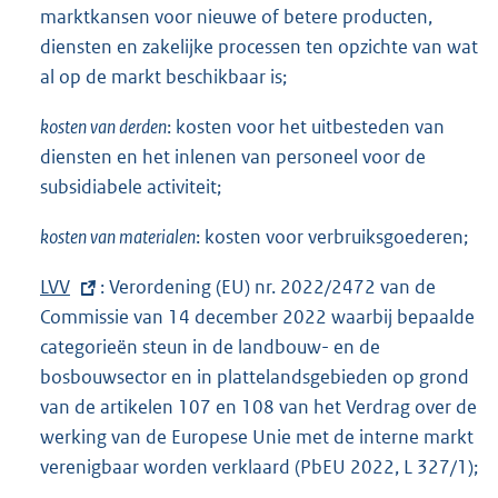
marktkansen voor nieuwe of betere producten,
diensten en zakelijke processen ten opzichte van wat
al op de markt beschikbaar is;
kosten van derden
: kosten voor het uitbesteden van
diensten en het inlenen van personeel voor de
subsidiabele activiteit;
kosten van materialen
: kosten voor verbruiksgoederen;
E
LVV
: Verordening (EU) nr. 2022/2472 van de
x
Commissie van 14 december 2022 waarbij bepaalde
t
categorieën steun in de landbouw- en de
e
bosbouwsector en in plattelandsgebieden op grond
r
van de artikelen 107 en 108 van het Verdrag over de
n
werking van de Europese Unie met de interne markt
e
verenigbaar worden verklaard (PbEU 2022, L 327/1);
l