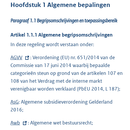
Hoofdstuk 1 Algemene bepalingen
Paragraaf 1.1
Begripsomschrijvingen en toepassingsbereik
Artikel 1.1.1 Algemene begripsomschrijvingen
In deze regeling wordt verstaan onder:
E
AGVV
: Verordening (EU) nr. 651/2014 van de
x
Commissie van 17 juni 2014 waarbij bepaalde
t
categorieën steun op grond van de artikelen 107 en
e
108 van het Verdrag met de interne markt
r
verenigbaar worden verklaard (PbEU 2014, L 187);
n
AsG
: Algemene subsidieverordening Gelderland
e
2016;
l
i
E
Awb
: Algemene wet bestuursrecht;
n