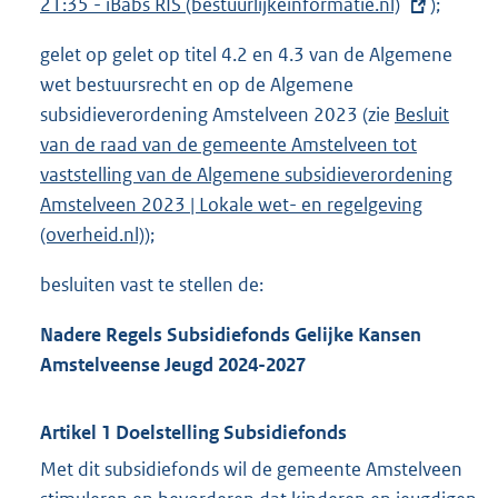
21:35 - iBabs RIS (bestuurlijkeinformatie.nl)
e
);
r
gelet op gelet op titel 4.2 en 4.3 van de Algemene
n
wet bestuursrecht en op de Algemene
e
subsidieverordening Amstelveen 2023 (zie
Besluit
l
van de raad van de gemeente Amstelveen tot
i
vaststelling van de Algemene subsidieverordening
n
Amstelveen 2023 | Lokale wet- en regelgeving
k
(overheid.nl)
);
:
besluiten vast te stellen de:
Nadere Regels Subsidiefonds Gelijke Kansen
Amstelveense Jeugd 2024-2027
Artikel 1 Doelstelling Subsidiefonds
Met dit subsidiefonds wil de gemeente Amstelveen