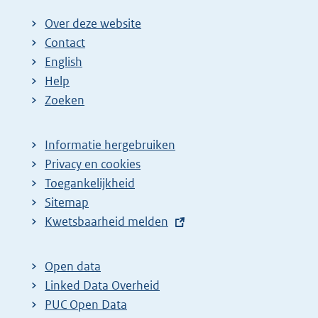
Over deze website
Contact
English
Help
Zoeken
Informatie hergebruiken
Privacy en cookies
Toegankelijkheid
Sitemap
E
Kwetsbaarheid melden
x
t
Open data
e
Linked Data Overheid
r
PUC Open Data
n