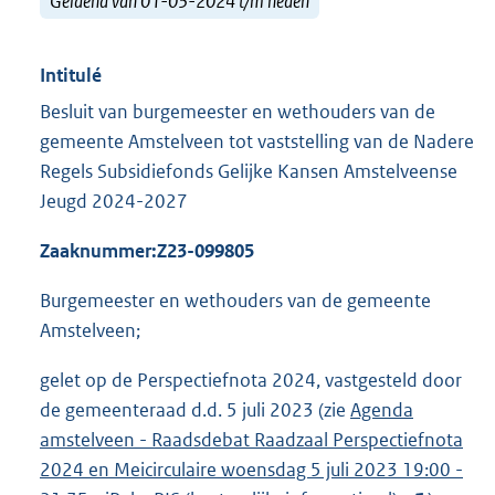
Geldend van 01-03-2024 t/m heden
Intitulé
Besluit van burgemeester en wethouders van de
gemeente Amstelveen tot vaststelling van de Nadere
Regels Subsidiefonds Gelijke Kansen Amstelveense
Jeugd 2024-2027
Zaaknummer:
Z23-099805
Burgemeester en wethouders van de gemeente
Amstelveen;
gelet op de Perspectiefnota 2024, vastgesteld door
de gemeenteraad d.d. 5 juli 2023 (zie
E
Agenda
amstelveen - Raadsdebat Raadzaal Perspectiefnota
x
2024 en Meicirculaire woensdag 5 juli 2023 19:00 -
t