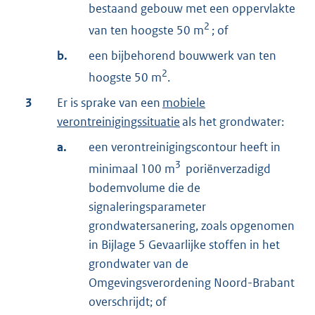
bestaand gebouw met een oppervlakte
2
van ten hoogste 50 m
; of
b.
een bijbehorend bouwwerk van ten
2
hoogste 50 m
.
3
Er is sprake van een
mobiele
verontreinigingssituatie
als het grondwater:
a.
een verontreinigingscontour heeft in
3
minimaal 100 m
poriënverzadigd
bodemvolume die de
signaleringsparameter
grondwatersanering, zoals opgenomen
in Bijlage 5 Gevaarlijke stoffen in het
grondwater van de
Omgevingsverordening Noord-Brabant
overschrijdt; of