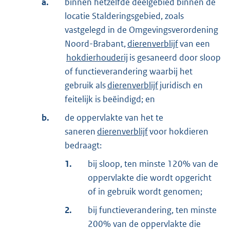
a.
binnen hetzelfde deelgebied binnen de
locatie Stalderingsgebied, zoals
vastgelegd in de Omgevingsverordening
Noord-Brabant,
dierenverblijf
van een
hokdierhouderij
is gesaneerd door sloop
of functieverandering waarbij het
gebruik als
dierenverblijf
juridisch en
feitelijk is beëindigd; en
b.
de oppervlakte van het te
saneren
dierenverblijf
voor hokdieren
bedraagt:
1.
bij sloop, ten minste 120% van de
oppervlakte die wordt opgericht
of in gebruik wordt genomen;
2.
bij functieverandering, ten minste
200% van de oppervlakte die