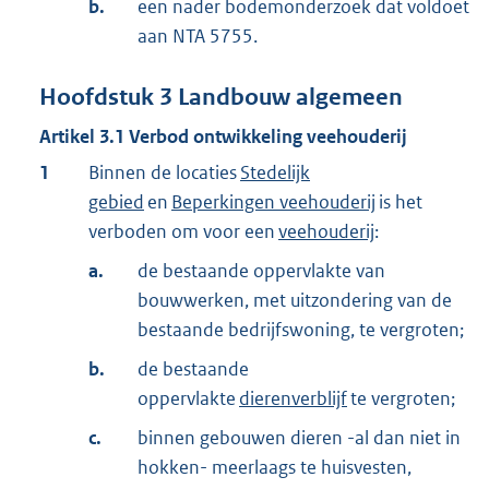
b.
een nader bodemonderzoek dat voldoet
aan NTA 5755.
Hoofdstuk
3
Landbouw algemeen
Artikel
3.1
Verbod ontwikkeling veehouderij
1
Binnen de locaties
Stedelijk
gebied
en
Beperkingen veehouderij
is het
verboden om voor een
veehouderij
:
a.
de bestaande oppervlakte van
bouwwerken, met uitzondering van de
bestaande bedrijfswoning, te vergroten;
b.
de bestaande
oppervlakte
dierenverblijf
te vergroten;
c.
binnen gebouwen dieren -al dan niet in
hokken- meerlaags te huisvesten,