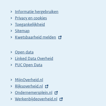
Informatie hergebruiken
Privacy en cookies
Toegankelijkheid
Sitemap
E
Kwetsbaarheid melden
x
t
Open data
e
Linked Data Overheid
r
PUC Open Data
n
e
MijnOverheid.nl
l
E
Rijksoverheid.nl
i
x
E
Ondernemersplein.nl
n
t
x
E
Werkenbijdeoverheid.nl
k
e
t
x