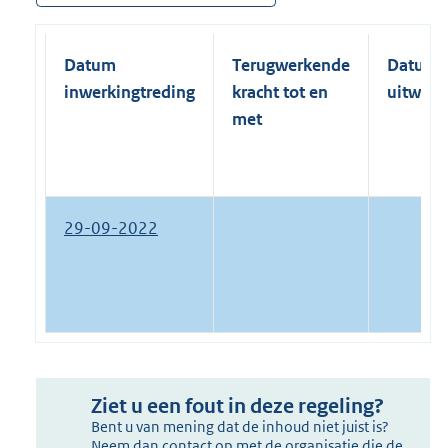
Datum
Terugwerkende
Datum
inwerkingtreding
kracht tot en
uitwerk
met
29-09-2022
Ziet u een fout in deze regeling?
Bent u van mening dat de inhoud niet juist is?
Neem dan contact op met de organisatie die de