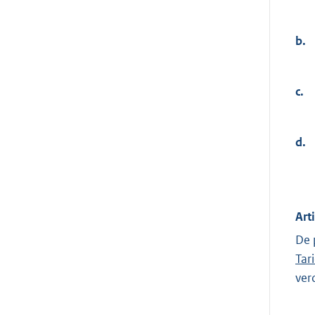
b.
c.
d.
Art
De 
Tar
ver