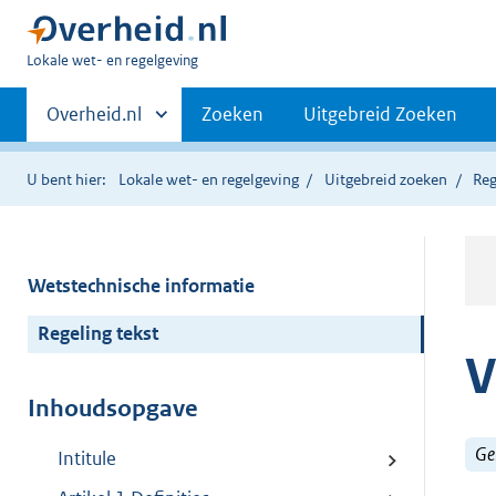
U
Lokale wet- en regelgeving
bent
Primaire
hier:
Andere
Overheid.nl
Zoeken
Uitgebreid Zoeken
sites
navigatie
binnen
U bent hier:
Lokale wet- en regelgeving
Uitgebreid zoeken
Reg
Wetstechnische informatie
Regeling tekst
V
Inhoudsopgave
Ge
Intitule