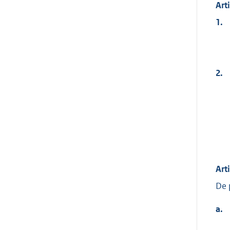
Art
1.
2.
Art
De 
a.