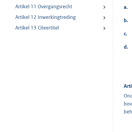
Artikel 11 Overgangsrecht
a.
Artikel 12 Inwerkingtreding
b.
Artikel 13 Citeertitel
c.
d.
Art
Ond
bov
beh