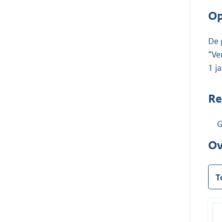
Op
De 
“Ve
1 j
Re
G
Ov
T