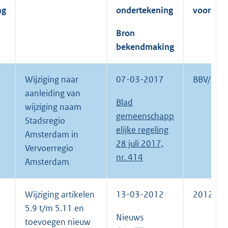
ng
ondertekening
voorstel
Bron
bekendmaking
Wijziging naar
07-03-2017
BBV/201
aanleiding van
Blad
wijziging naam
gemeenschapp
Stadsregio
elijke regeling
Amsterdam in
28 juli 2017,
Vervoerregio
nr. 414
Amsterdam
Wijziging artikelen
13-03-2012
2012/17
5.9 t/m 5.11 en
Nieuws
toevoegen nieuw