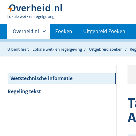
U
Lokale wet- en regelgeving
bent
Primaire
hier:
Andere
Overheid.nl
Zoeken
Uitgebreid Zoeken
sites
navigatie
binnen
U bent hier:
Lokale wet- en regelgeving
Uitgebreid zoeken
Reg
Wetstechnische informatie
Regeling tekst
T
A