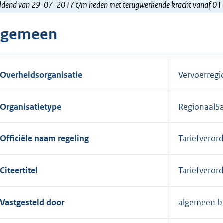
ldend van 29-07-2017 t/m heden met terugwerkende kracht vanaf 0
lgemeen
Overheidsorganisatie
Vervoerreg
Organisatietype
RegionaalS
Officiële naam regeling
Tariefvero
Citeertitel
Tariefvero
Vastgesteld door
algemeen b