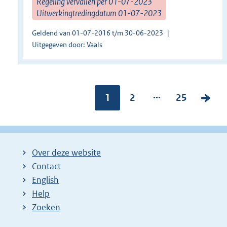
Regeling vervallen per 01-07-2023
Uitwerkingtredingdatum 01-07-2023
Geldend van 01-07-2016 t/m 30-06-2023
Uitgegeven door: Vaals
...
Pagina:
1
P
2
P
25
V
a
a
o
g
g
l
i
i
g
Over deze website
n
n
e
Contact
a
a
n
English
:
:
d
Help
e
Zoeken
p