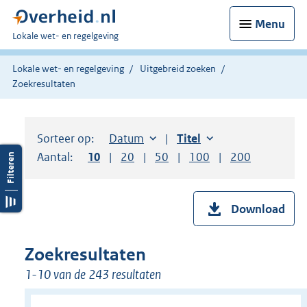
Menu
U
Lokale wet- en regelgeving
bent
hier:
Lokale wet- en regelgeving
Uitgebreid zoeken
Zoekresultaten
Sorteer op:
Sorteer op:
Datum
aflopend
Sorteer op:
Titel
oplopend
Aantal:
Toon
10
resultaten per pagina
Toon
20
resultaten per pagina
Toon
50
resultaten per pagina
Toon
100
resultaten per pag
Toon
200
resultaten
Download
Zoekresultaten
1-10 van de 243 resultaten