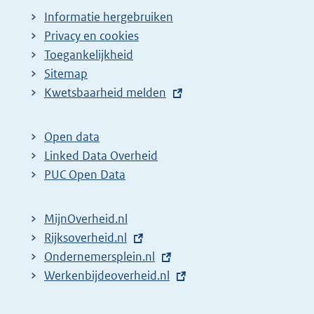
a
Informatie hergebruiken
g
Privacy en cookies
i
Toegankelijkheid
n
Sitemap
E
Kwetsbaarheid melden
a
x
z
t
o
Open data
e
Linked Data Overheid
e
r
PUC Open Data
k
n
r
e
MijnOverheid.nl
e
l
E
Rijksoverheid.nl
s
i
x
E
Ondernemersplein.nl
u
n
t
x
E
Werkenbijdeoverheid.nl
k
l
e
t
x
:
t
r
e
t