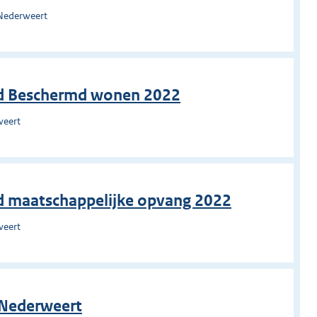
 Nederweert
eid Beschermd wonen 2022
weert
eid maatschappelijke opvang 2022
weert
n Nederweert