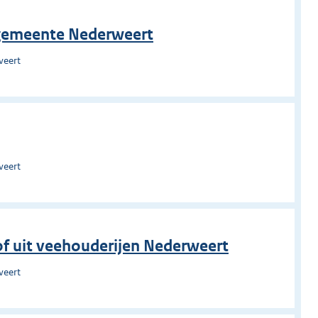
 gemeente Nederweert
weert
weert
tof uit veehouderijen Nederweert
weert