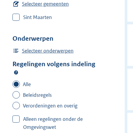
e
Selecteer gemeenten
r
Sint Maarten
w
i
j
Onderwerpen
d
e
Selecteer onderwerpen
r
Regelingen volgens indeling
f
i
l
Alle
t
Beleidsregels
e
Verordeningen en overig
r
:
Alleen regelingen onder de
N
Omgevingswet
e