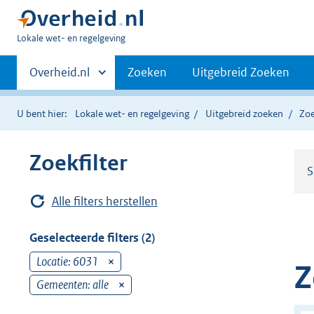
U
Lokale wet- en regelgeving
bent
Primaire
hier:
Andere
Overheid.nl
Zoeken
Uitgebreid Zoeken
sites
navigatie
binnen
U bent hier:
Lokale wet- en regelgeving
Uitgebreid zoeken
Zoe
Zoekfilter
S
Alle filters herstellen
Geselecteerde filters (2)
Locatie: 6031
v
Z
e
Gemeenten: alle
v
r
e