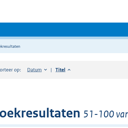
kresultaten
orteer op:
Sorteer op:
Datum
aflopend
Sorteer op:
Titel
aflopend
oekresultaten
51-100 van 