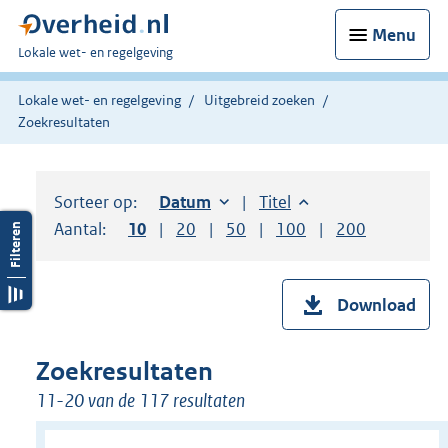
Menu
U
Lokale wet- en regelgeving
bent
hier:
Lokale wet- en regelgeving
Uitgebreid zoeken
Zoekresultaten
Sorteer op:
Sorteer op:
Datum
oplopend
Sorteer op:
Titel
oplopend
Aantal:
Toon
10
resultaten per pagina
Toon
20
resultaten per pagina
Toon
50
resultaten per pagina
Toon
100
resultaten per pag
Toon
200
resultaten
Download
Zoekresultaten
11-20 van de 117 resultaten