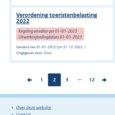
Verordening toeristenbelasting
2022
Regeling vervallen per 01-01-2023
Uitwerkingtredingdatum 01-01-2023
Geldend van 01-01-2022 t/m 31-12-2022
Uitgegeven door: Sluis
...
V
P
1
Pagina:
2
P
3
P
12
V
o
a
a
a
o
r
g
g
g
l
i
i
i
i
g
Over deze website
g
n
n
n
e
Contact