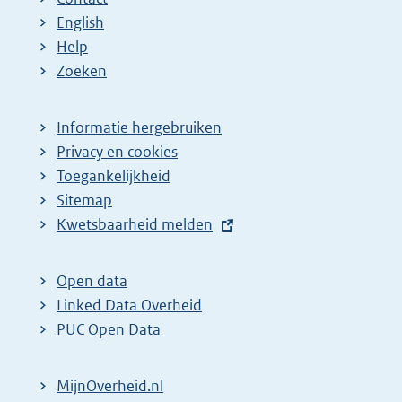
e
a
a
a
n
English
p
:
:
:
d
Help
a
e
Zoeken
g
p
i
a
Informatie hergebruiken
n
g
Privacy en cookies
a
i
Toegankelijkheid
z
n
Sitemap
E
Kwetsbaarheid melden
o
a
x
e
z
t
k
o
Open data
e
Linked Data Overheid
r
e
r
PUC Open Data
e
k
n
s
r
e
MijnOverheid.nl
u
e
l