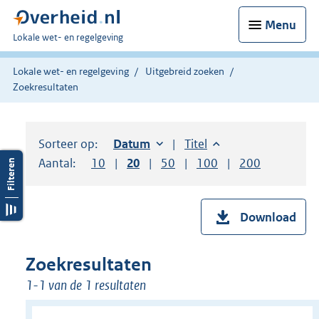
Menu
U
Lokale wet- en regelgeving
bent
hier:
Lokale wet- en regelgeving
Uitgebreid zoeken
Zoekresultaten
Sorteer op:
Sorteer op:
Datum
oplopend
Sorteer op:
Titel
oplopend
Aantal:
Toon
10
resultaten per pagina
Toon
20
resultaten per pagina
Toon
50
resultaten per pagina
Toon
100
resultaten per pag
Toon
200
resultaten
Download
Zoekresultaten
1-1 van de 1 resultaten