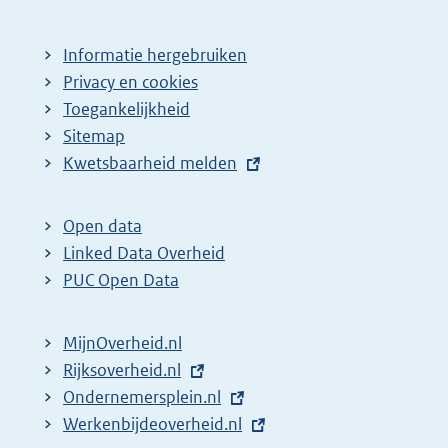
Informatie hergebruiken
Privacy en cookies
Toegankelijkheid
Sitemap
E
Kwetsbaarheid melden
x
t
Open data
e
Linked Data Overheid
r
PUC Open Data
n
e
MijnOverheid.nl
l
E
Rijksoverheid.nl
i
x
E
Ondernemersplein.nl
n
t
x
E
Werkenbijdeoverheid.nl
k