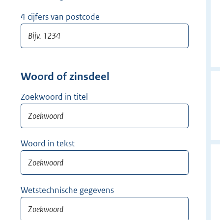
w
i
4 cijfers van postcode
j
d
e
r
Woord of zinsdeel
Zoekwoord in titel
Woord in tekst
Wetstechnische gegevens