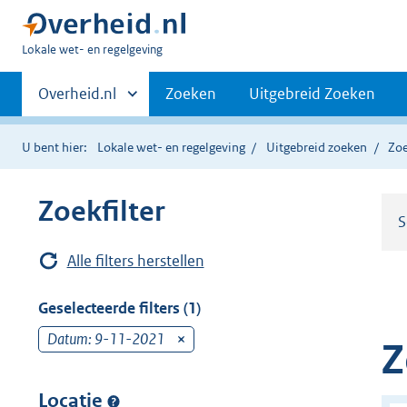
U
Lokale wet- en regelgeving
bent
Primaire
hier:
Andere
Overheid.nl
Zoeken
Uitgebreid Zoeken
sites
navigatie
binnen
U bent hier:
Lokale wet- en regelgeving
Uitgebreid zoeken
Zoe
Zoekfilter
S
Alle filters herstellen
Geselecteerde filters (1)
Datum: 9-11-2021
v
Z
e
r
Locatie