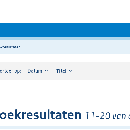
kresultaten
orteer op:
Sorteer op:
Datum
aflopend
Sorteer op:
Titel
oplopend
oekresultaten
11-20 van 