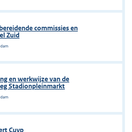
rbereidende commissies en
el Zuid
erdam
ing en werkwijze van de
eg Stadionpleinmarkt
erdam
ert Cuyp