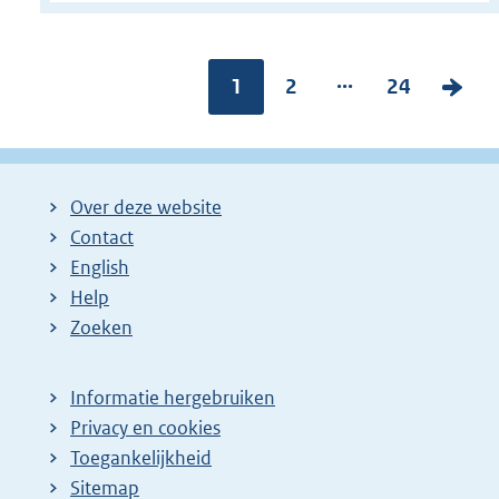
...
Pagina:
1
P
2
P
24
V
a
a
o
g
g
l
i
i
g
Over deze website
n
n
e
Contact
a
a
n
English
:
:
d
Help
e
Zoeken
p
a
Informatie hergebruiken
g
Privacy en cookies
i
Toegankelijkheid
n
Sitemap