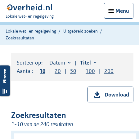
Menu
U
Lokale wet- en regelgeving
bent
hier:
Lokale wet- en regelgeving
Uitgebreid zoeken
Zoekresultaten
Sorteer op:
Sorteer op:
Datum
aflopend
Sorteer op:
Titel
oplopend
Aantal:
Toon
10
resultaten per pagina
Toon
20
resultaten per pagina
Toon
50
resultaten per pagina
Toon
100
resultaten per pag
Toon
200
resultaten
Download
Zoekresultaten
1-10 van de 240 resultaten