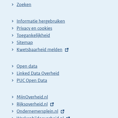
Zoeken
Informatie hergebruiken
Privacy en cookies
Toegankelijkheid
Sitemap
E
Kwetsbaarheid melden
x
t
Open data
e
Linked Data Overheid
r
PUC Open Data
n
e
MijnOverheid.nl
l
E
Rijksoverheid.nl
i
x
E
Ondernemersplein.nl
n