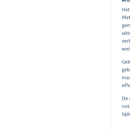
Het
Met
gem
uit
ver
wei
Gel
geb
maa
eff
De 
not
tij