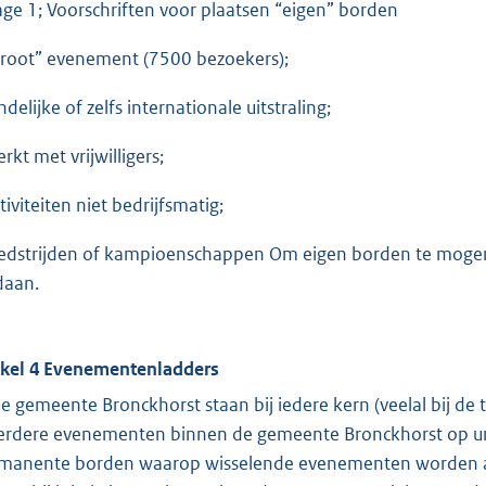
lage 1; Voorschriften voor plaatsen “eigen” borden
groot” evenement (7500 bezoekers);
ndelijke of zelfs internationale uitstraling;
rkt met vrijwilligers;
tiviteiten niet bedrijfsmatig;
edstrijden of kampioenschappen Om eigen borden te mogen
daan.
ikel 4 Evenementenladders
de gemeente Bronckhorst staan bij iedere kern (veelal bij
rdere evenementen binnen de gemeente Bronckhorst op un
manente borden waarop wisselende evenementen worden a