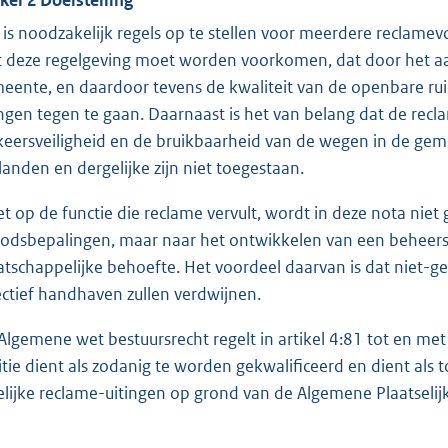
 is noodzakelijk regels op te stellen voor meerdere reclamev
 deze regelgeving moet worden voorkomen, dat door het aan
eente, en daardoor tevens de kwaliteit van de openbare r
ingen tegen te gaan. Daarnaast is het van belang dat de rec
keersveiligheid en de bruikbaarheid van de wegen in de geme
landen en dergelijke zijn niet toegestaan.
et op de functie die reclame vervult, wordt in deze nota niet
odsbepalingen, maar naar het ontwikkelen van een beheers
tschappelijke behoefte. Het voordeel daarvan is dat niet-g
ectief handhaven zullen verdwijnen.
Algemene wet bestuursrecht regelt in artikel 4:81 tot en met 4
itie dient als zodanig te worden gekwalificeerd en dient als
delijke reclame-uitingen op grond van de Algemene Plaatsel