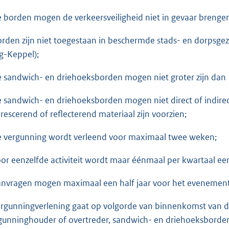
e borden mogen de verkeersveiligheid niet in gevaar brenge
orden zijn niet toegestaan in beschermde stads- en dorpsge
g-Keppel);
e sandwich- en driehoeksborden mogen niet groter zijn dan
e sandwich- en driehoeksborden mogen niet direct of indirec
orescerend of reflecterend materiaal zijn voorzien;
e vergunning wordt verleend voor maximaal twee weken;
oor eenzelfde activiteit wordt maar éénmaal per kwartaal e
anvragen mogen maximaal een half jaar voor het evenemen
ergunningverlening gaat op volgorde van binnenkomst van d
gunninghouder of overtreder, sandwich- en driehoeksborden d