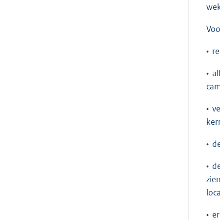
wek
Voo
• r
• a
cam
• v
ker
• d
• d
zie
loca
• e