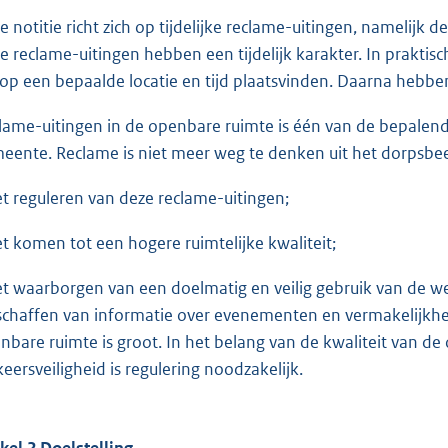
e notitie richt zich op tijdelijke reclame-uitingen, nameli
e reclame-uitingen hebben een tijdelijk karakter. In praktisc
 op een bepaalde locatie en tijd plaatsvinden. Daarna hebb
lame-uitingen in de openbare ruimte is één van de bepalend
eente. Reclame is niet meer weg te denken uit het dorpsbeel
et reguleren van deze reclame-uitingen;
et komen tot een hogere ruimtelijke kwaliteit;
et waarborgen van een doelmatig en veilig gebruik van de we
schaffen van informatie over evenementen en vermakelijkh
nbare ruimte is groot. In het belang van de kwaliteit van d
keersveiligheid is regulering noodzakelijk.
ikel 2 Doelstelling