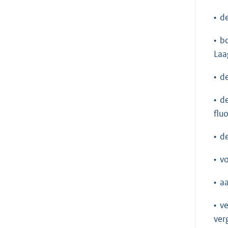
• d
• b
Laa
• d
• d
flu
• d
• v
• a
• v
ver