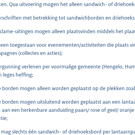
en. Qua uitvoering mogen het alleen sandwich- of driehoeks
rschriften met betrekking tot sandwichborden en driehoek
eclame-uitingen mogen alleen plaatsvinden middels het pl
lleen toegestaan voor evenementen/activiteiten die plaats 
pagnes (collectes en acties);
ergunning verlenen per voormalige gemeente (Hengelo, Hum
n leges heffing;
e borden mogen alleen worden geplaatst op de plekken zoals
e borden mogen uitsluitend worden geplaatst aan een lantaar
n aan een herkenbare aanduiding paars/ rose of geel/ oranje
tie;
r mag slechts één sandwich- of driehoeksbord per lantaarnp