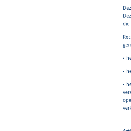
Dez
Dez
die
Rec
gem
• h
• h
• h
ver
ope
ver
Art