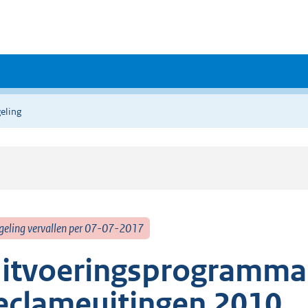
eling
geling vervallen per 07-07-2017
itvoeringsprogramma t
eclameuitingen 2010