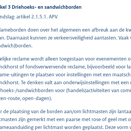
ikel 3 Driehoeks- en sandwichborden
ndslag: artikel 2.1.5.1. APV
lameborden doen over het algemeen een afbreuk aan de kwa
an. Daarnaast kunnen ze verkeersveiligheid aantasten. Vaa
ndwich)borden.
delijke reclame wordt alleen toegestaan voor evenementen of
nckhorst of fondsverwervende reclame, bijvoorbeeld voor land
lame-uitingen te plaatsen voor instellingen met een maatsc
nckhorst. Te denken valt aan onderwijsinstellingen met een r
ehoeks-/sandwichborden voor (handels)activiteiten van comm
zen-route, open-dagen).
r de plaatsing van de borden aan/om lichtmasten zijn lan
htmasten zijn gemerkt met een paarse met rose of geel met o
lameaanduiding per lichtmast worden geplaatst. Deze vorm va