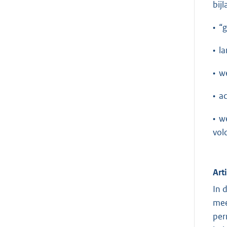
bij
• “
• la
• we
• ac
• w
vol
Art
In 
mee
per