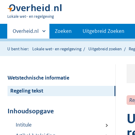
U
Lokale wet- en regelgeving
bent
Primaire
hier:
Andere
Overheid.nl
Zoeken
Uitgebreid Zoeken
sites
navigatie
binnen
U bent hier:
Lokale wet- en regelgeving
Uitgebreid zoeken
Reg
Wetstechnische informatie
Regeling tekst
Re
Inhoudsopgave
U
Intitule
r