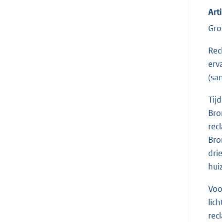
Art
Gro
Rec
erv
(sa
Tij
Bro
rec
Bro
dri
hui
Voo
lic
rec