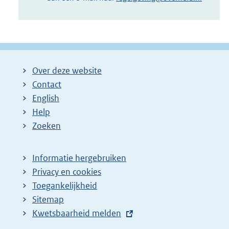
Over deze website
Contact
English
Help
Zoeken
Informatie hergebruiken
Privacy en cookies
Toegankelijkheid
Sitemap
E
Kwetsbaarheid melden
x