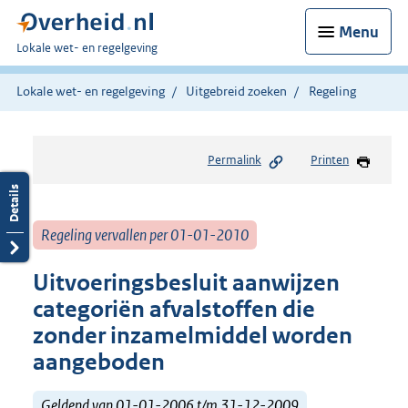
Menu
U
Lokale wet- en regelgeving
bent
hier:
Lokale wet- en regelgeving
Uitgebreid zoeken
Regeling
Permalink
Printen
Regeling vervallen per 01-01-2010
Uitvoeringsbesluit aanwijzen
categoriën afvalstoffen die
zonder inzamelmiddel worden
aangeboden
Geldend van 01-01-2006 t/m 31-12-2009