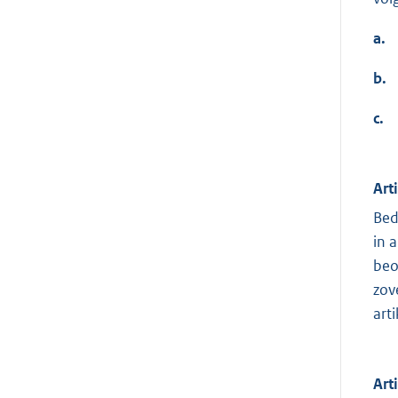
a.
b.
c.
Art
Bed
in 
beo
zov
arti
Art