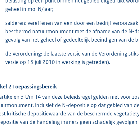
belasting op een punt binnen het gebied uitgedrukt wordt
geheel in mol N/jaar;
salderen: vereffenen van een door een bedrijf veroorzaak
beschermd natuurmonument met de afname van de N-dep
gevolg van het geheel of gedeeltelijk beëindigen van de b
de Verordening: de laatste versie van de Verordening st
versie op 15 juli 2010 in werking is getreden).
ikel 2 Toepassingsbereik
artikelen 3 t/m 14 van deze beleidsregel gelden niet voor 
uurmonument, inclusief de N-depositie op dat gebied van de b
st kritische depositiewaarde van de beschermde vegetatiet
epositie van de handeling immers geen schadelijk gevolg