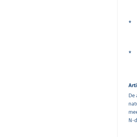
*
*
Art
De 
nat
mee
N-d