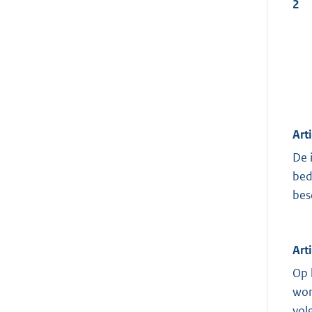
2
Art
De 
bed
bes
Art
Op 
wor
vol