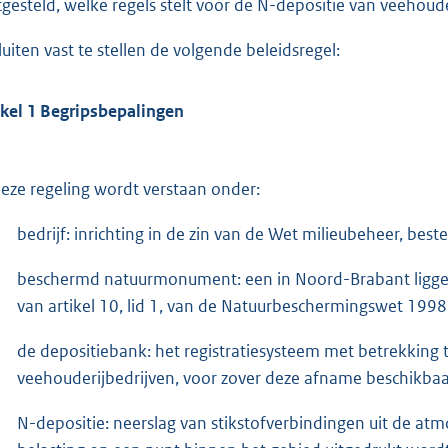
tgesteld, welke regels stelt voor de N-depositie van veehou
luiten vast te stellen de volgende beleidsregel:
ikel 1 Begripsbepalingen
deze regeling wordt verstaan onder:
bedrijf: inrichting in de zin van de Wet milieubeheer, be
beschermd natuurmonument: een in Noord-Brabant liggen
van artikel 10, lid 1, van de Natuurbeschermingswet 1998
de depositiebank: het registratiesysteem met betrekking
veehouderijbedrijven, voor zover deze afname beschikbaar
N-depositie: neerslag van stikstofverbindingen uit de 