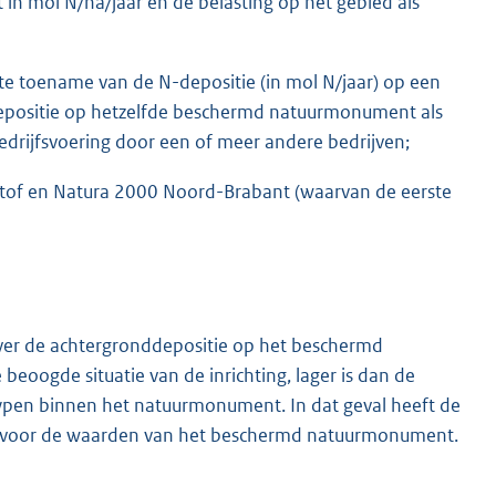
 in mol N/ha/jaar en de belasting op het gebied als
te toename van de N-depositie (in mol N/jaar) op een
ositie op hetzelfde beschermd natuurmonument als
edrijfsvoering door een of meer andere bedrijven;
ikstof en Natura 2000 Noord-Brabant (waarvan de eerste
zover de achtergronddepositie op het beschermd
eoogde situatie van de inrichting, lager is dan de
ypen binnen het natuurmonument. In dat geval heeft de
en voor de waarden van het beschermd natuurmonument.