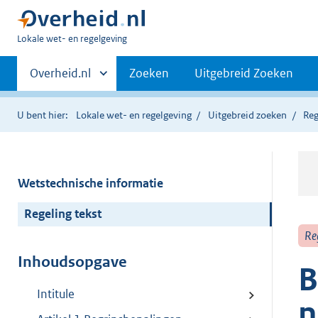
U
Lokale wet- en regelgeving
bent
Primaire
hier:
Andere
Overheid.nl
Zoeken
Uitgebreid Zoeken
sites
navigatie
binnen
U bent hier:
Lokale wet- en regelgeving
Uitgebreid zoeken
Reg
Wetstechnische informatie
Regeling tekst
Re
Inhoudsopgave
B
Intitule
n