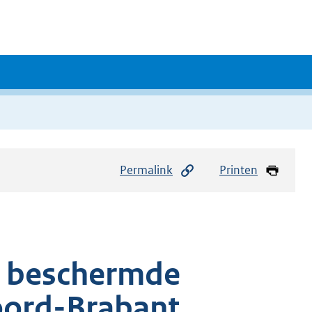
Permalink
Printen
en beschermde
ord-Brabant