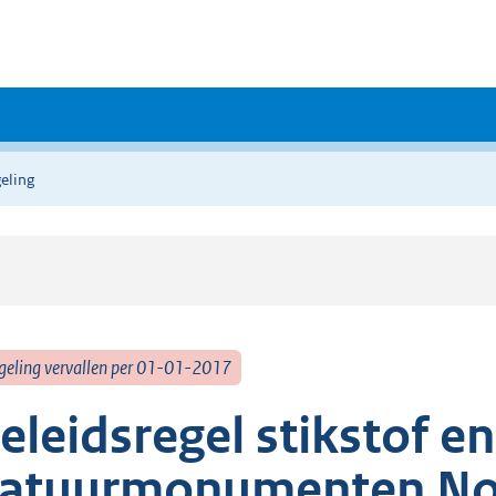
eling
geling vervallen per 01-01-2017
eleidsregel stikstof 
atuurmonumenten No