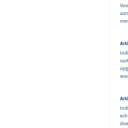
Voo
aan
ove
Art
Ind
vas
opg
wac
Art
Ind
ech
doe