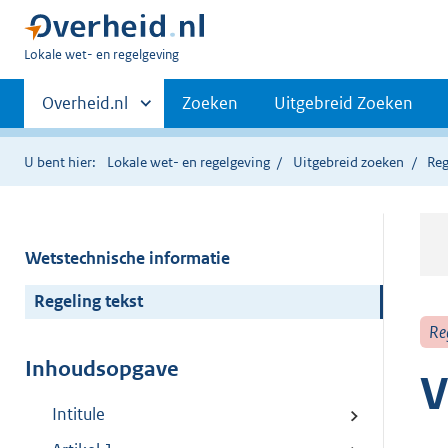
U
Lokale wet- en regelgeving
bent
Primaire
hier:
Andere
Overheid.nl
Zoeken
Uitgebreid Zoeken
sites
navigatie
binnen
U bent hier:
Lokale wet- en regelgeving
Uitgebreid zoeken
Reg
Wetstechnische informatie
Regeling tekst
Re
Inhoudsopgave
V
Intitule