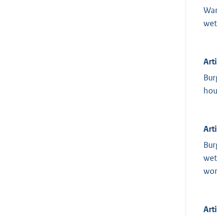
Wan
wet
Art
Bur
hou
Art
Bur
wet
wor
Art