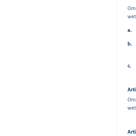
Om 
wet
a.
b.
c.
Art
Om 
wet
Art