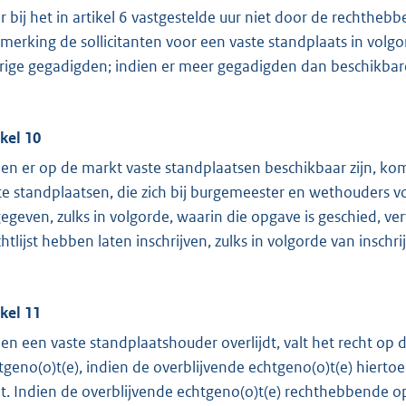
r bij het in artikel 6 vastgestelde uur niet door de rechth
merking de sollicitanten voor een vaste standplaats in volgor
rige gegadigden; indien er meer gegadigden dan beschikbare p
ikel 10
ien er op de markt vaste standplaatsen beschikbaar zijn, k
te standplaatsen, die zich bij burgemeester en wethouders 
egeven, zulks in volgorde, waarin die opgave is geschied, ver
htlijst hebben laten inschrijven, zulks in volgorde van inschrij
ikel 11
ien een vaste standplaatshouder overlijdt, valt het recht op 
tgeno(o)t(e), indien de overblijvende echtgeno(o)t(e) hierto
t. Indien de overblijvende echtgeno(o)t(e) rechthebbende op 