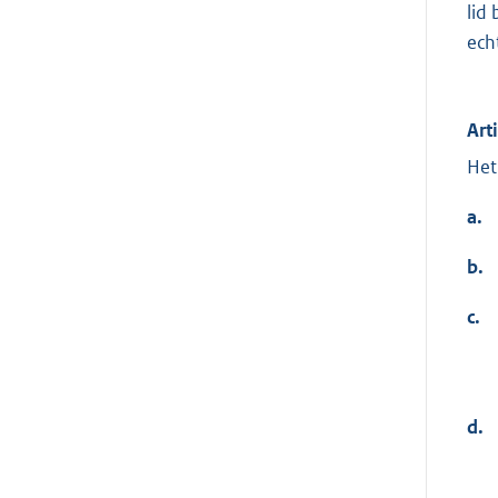
lid
ech
Art
Het
a.
b.
c.
d.