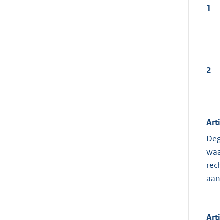
1
2
Art
Deg
waa
rec
aan
Art