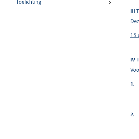
Toelichting
III
Dez
15 
IV 
Voo
1.
2.