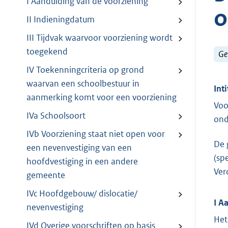
I Aanduiding van de voorziening
o
II Indieningdatum
III Tijdvak waarvoor voorziening wordt
toegekend
Ge
IV Toekenningcriteria op grond
waarvan een schoolbestuur in
Inti
aanmerking komt voor een voorziening
Voo
IVa Schoolsoort
ond
IVb Voorziening staat niet open voor
De 
een nevenvestiging van een
(sp
hoofdvestiging in een andere
Ver
gemeente
IVc Hoofdgebouw/ dislocatie/
I A
nevenvestiging
Het
IVd Overige voorschriften op basis