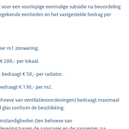
g voor een voorlopige eenmalige subsidie na beoordeling
oegekende eenheden en het vastgestelde bedrag per
 per m1 zonwering.
 200,- per lokaal.
bedraagt € 50,- per radiator.
bedraagt € 130,- per m2.
ehoeve van ventilatievoorzieningen) bedraagt maximaal
l glas conform de beschikking.
 omstandigheden (ten behoeve van
levering tussen de aanvrager en de aannemer
, na