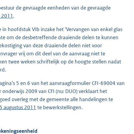
lbestuur de gevraagde eenheden van de gevraagde
s 2011
.
 in hoofdstuk VIb inzake het ‘Vervangen van enkel glas
nte om de desbetreffende draaiende delen te kunnen
kostiging van deze draaiende delen niet voor
vrager vrij om dit deel van de aanvraag niet te
nen twee weken schriftelijk op de hoogte stellen nadat
rd.
pagina’s 5 en 6 van het aanvraagformulier CFI-69004 van
r onderwijs 2009 van CFI (nu: DUO) verklaart het
in goed overleg met de gemeente alle handelingen te
5 augustus 2011
te bewerkstellingen.
rekeningseenheid