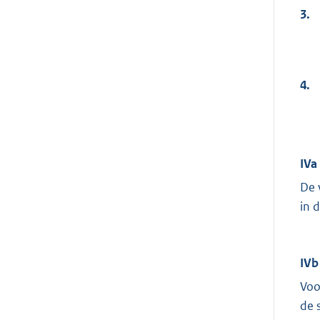
3.
4.
IVa
De 
in 
IVb
Voo
de 