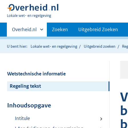
U
Lokale wet- en regelgeving
bent
Primaire
hier:
Andere
Overheid.nl
Zoeken
Uitgebreid Zoeken
sites
navigatie
binnen
U bent hier:
Lokale wet- en regelgeving
Uitgebreid zoeken
Reg
Wetstechnische informatie
Regeling tekst
V
Inhoudsopgave
b
Intitule
b