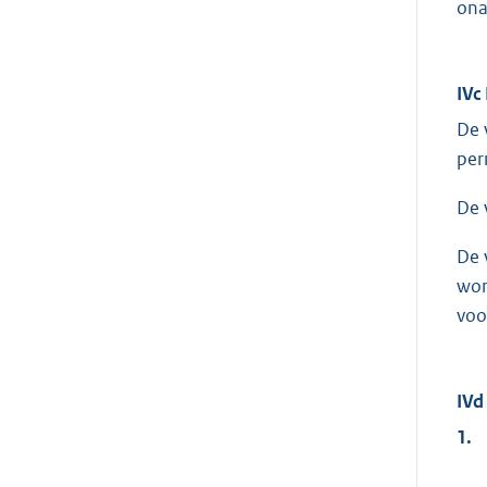
ona
IVc
De 
per
De 
De 
wor
voo
IVd
1.