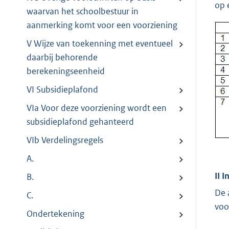
op 
waarvan het schoolbestuur in
aanmerking komt voor een voorziening
V Wijze van toekenning met eventueel
daarbij behorende
berekeningseenheid
VI Subsidieplafond
VIa Voor deze voorziening wordt een
subsidieplafond gehanteerd
VIb Verdelingsregels
A.
II 
B.
De 
C.
voo
Ondertekening