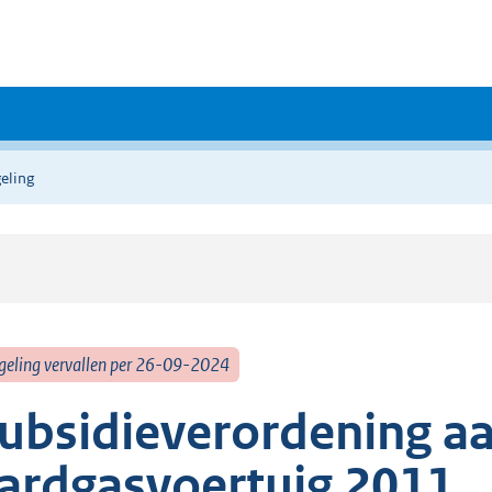
eling
geling vervallen per 26-09-2024
ubsidieverordening a
ardgasvoertuig 2011