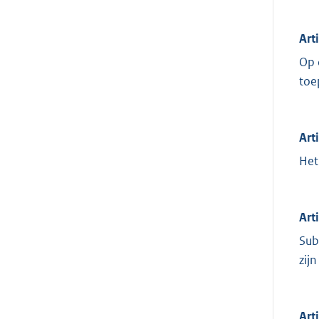
Art
Op 
toe
Art
Het
Art
Sub
zij
Art