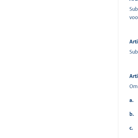
Sub
voo
Art
Sub
Art
Om 
a.
b.
c.