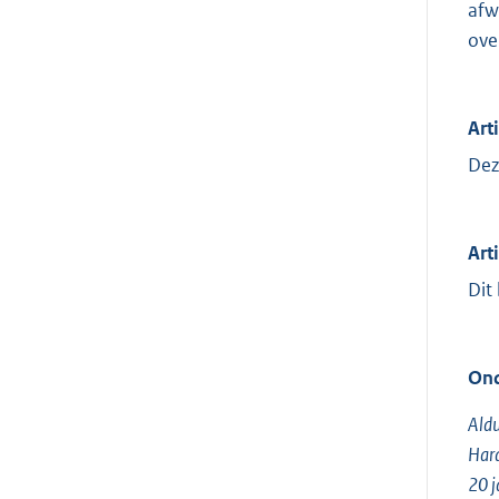
afw
ove
Art
Dez
Arti
Dit
Ond
Aldu
Hard
20 j