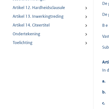
De 
Artikel 12. Hardheidsclausule
De 
Artikel 13. Inwerkingtreding
Artikel 14. Citeertitel
B e s
Ondertekening
Vas
Toelichting
Sub
Art
In 
a.
b.
c.