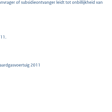
nvrager of subsidieontvanger leidt tot onbillijkheid van
011.
f aardgasvoertuig 2011