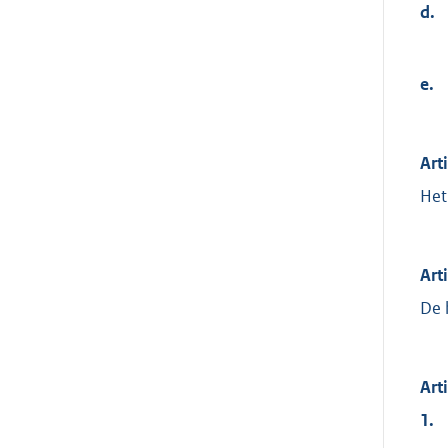
d.
e.
Art
Het
Art
De 
Art
1.