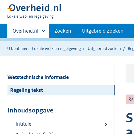
U
Lokale wet- en regelgeving
bent
Primaire
hier:
Andere
Overheid.nl
Zoeken
Uitgebreid Zoeken
sites
navigatie
binnen
U bent hier:
Lokale wet- en regelgeving
Uitgebreid zoeken
Reg
Wetstechnische informatie
Regeling tekst
Re
Inhoudsopgave
S
Intitule
a