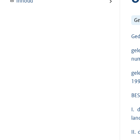
Inhoud
Ge
Ged
gel
num
gel
199
BES
I. 
lan
II.