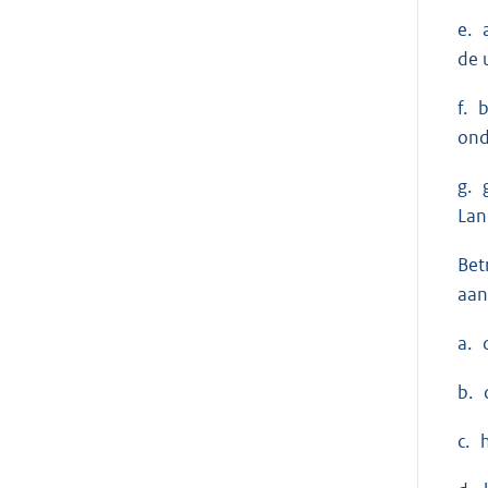
e. 
de 
f. 
ond
g. 
Lan
Bet
aan
a. 
b. 
c. 