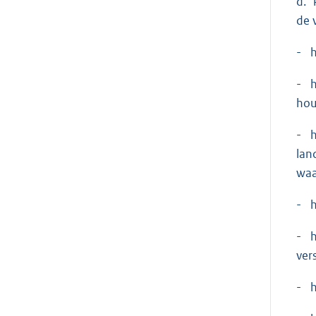
d. 
de 
- h
- h
hou
- h
lan
waa
- h
- h
ver
- h