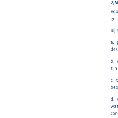
2, 
Voo
gel
Bij
a. 
des
b. 
zij
c. 
beo
d. 
waa
con