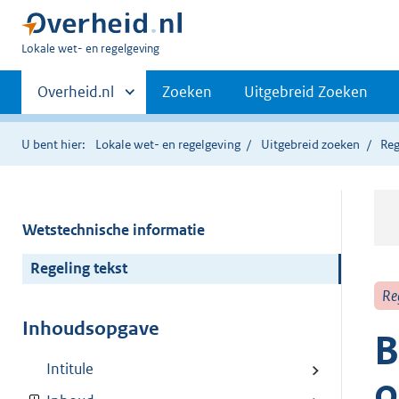
U
Lokale wet- en regelgeving
bent
Primaire
hier:
Andere
Overheid.nl
Zoeken
Uitgebreid Zoeken
sites
navigatie
binnen
U bent hier:
Lokale wet- en regelgeving
Uitgebreid zoeken
Reg
Wetstechnische informatie
Regeling tekst
Re
Inhoudsopgave
B
Intitule
o