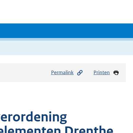
Permalink
Printen
verordening
elementen Drenthe