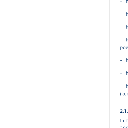
- h
- h
- h
- h
poe
- h
- h
- h
(ku
2.1
In 