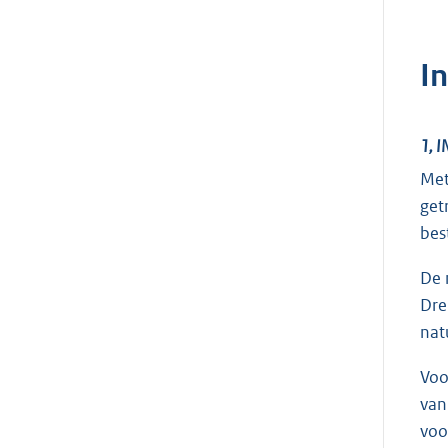
I
1, 
Met
get
bes
De 
Dre
nat
Voo
van
voo