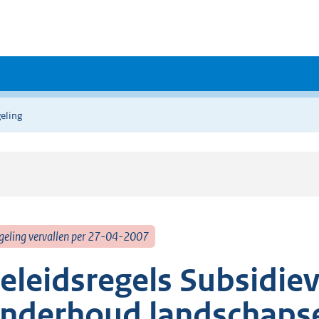
eling
geling vervallen per 27-04-2007
eleidsregels Subsidie
nderhoud landschaps