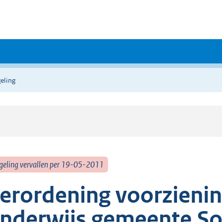
eling
geling vervallen per 19-05-2011
erordening voorzienin
nderwijs gemeente S