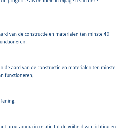
 de prognose als bedoeld in bijlage II van deze
rd van de constructie en materialen ten minste 40
functioneren.
n de aard van de constructie en materialen ten minste
an functioneren;
efening.
et programma in relatie tot de vrijheid van richting en