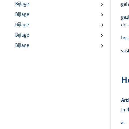
Bijlage
gel
Bijlage
gez
Bijlage
de 
Bijlage
besl
Bijlage
vas
H
Art
In 
a.