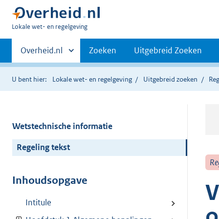
U
Lokale wet- en regelgeving
bent
Primaire
hier:
Andere
Overheid.nl
Zoeken
Uitgebreid Zoeken
sites
navigatie
binnen
U bent hier:
Lokale wet- en regelgeving
Uitgebreid zoeken
Reg
Wetstechnische informatie
Regeling tekst
Re
Inhoudsopgave
V
Intitule
o