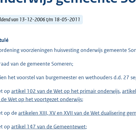
ldend van 13-12-2006 t/m 18-05-2011
tulé
ordening voorzieningen huisvesting onderwijs gemeente S
raad van de gemeente Someren;
ien het voorstel van burgemeester en wethouders d.d. 27 
et op
artikel 102 van de Wet op het primair onderwijs
,
artike
 de Wet op het voortgezet onderwijs
;
et op de
artikelen XIII, XV en XVII van de Wet dualisering
et op
artikel 147 van de Gemeentewet
;