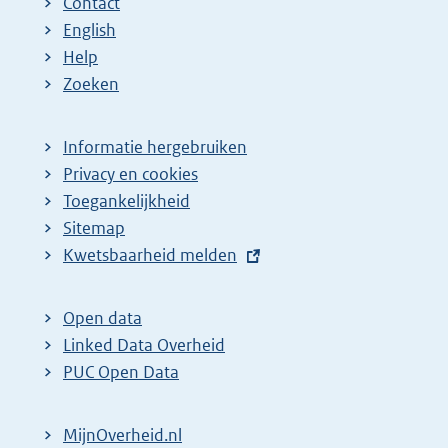
Contact
English
Help
Zoeken
Informatie hergebruiken
Privacy en cookies
Toegankelijkheid
Sitemap
E
Kwetsbaarheid melden
x
t
Open data
e
Linked Data Overheid
r
PUC Open Data
n
e
MijnOverheid.nl
l