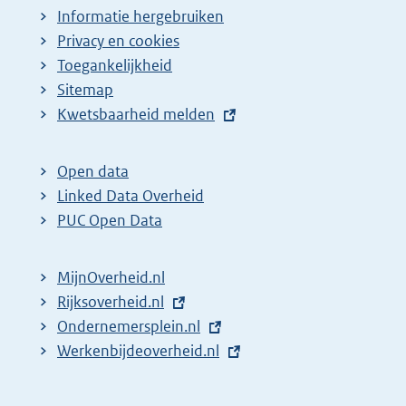
Informatie hergebruiken
Privacy en cookies
Toegankelijkheid
Sitemap
E
Kwetsbaarheid melden
x
t
Open data
e
Linked Data Overheid
r
PUC Open Data
n
e
MijnOverheid.nl
l
E
Rijksoverheid.nl
i
x
E
Ondernemersplein.nl
n
t
x
E
Werkenbijdeoverheid.nl
k
e
t
x
:
r
e
t