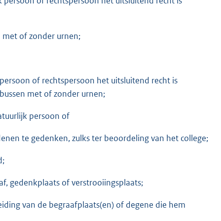
k persoon of rechtspersoon het uitsluitend recht is
n met of zonder urnen;
 persoon of rechtspersoon het uitsluitend recht is
sbussen met of zonder urnen;
tuurlijk persoon of
denen te gedenken, zulks ter beoordeling van het college;
d;
, gedenkplaats of verstrooiingsplaats;
leiding van de begraafplaats(en) of degene die hem