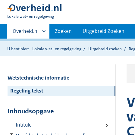
U
Lokale wet- en regelgeving
bent
Primaire
hier:
Andere
Overheid.nl
Zoeken
Uitgebreid Zoeken
sites
navigatie
binnen
U bent hier:
Lokale wet- en regelgeving
Uitgebreid zoeken
Reg
Wetstechnische informatie
Regeling tekst
V
Inhoudsopgave
v
Intitule
C