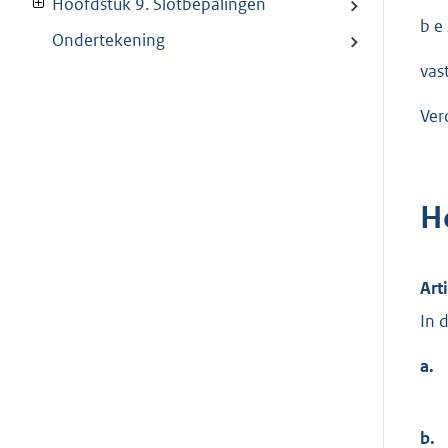
Hoofdstuk 9. Slotbepalingen
b e s
Ondertekening
vas
Ver
H
Art
In 
a.
b.