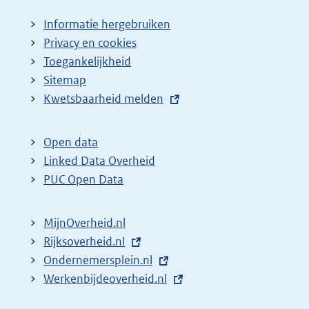
Informatie hergebruiken
Privacy en cookies
Toegankelijkheid
Sitemap
E
Kwetsbaarheid melden
x
t
Open data
e
Linked Data Overheid
r
PUC Open Data
n
e
MijnOverheid.nl
l
E
Rijksoverheid.nl
i
x
E
Ondernemersplein.nl
n
t
x
E
Werkenbijdeoverheid.nl
k
e
t
x
: