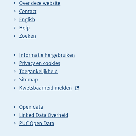
Over deze website
Contact
English
Help
Zoeken
Informatie hergebruiken
Privacy en cookies
Toegankelijkheid
Sitemap
E
Kwetsbaarheid melden
x
t
Open data
e
Linked Data Overheid
r
PUC Open Data
n