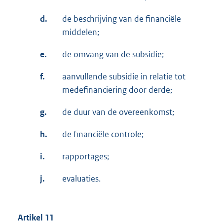
d.
de beschrijving van de financiële
middelen;
e.
de omvang van de subsidie;
f.
aanvullende subsidie in relatie tot
medefinanciering door derde;
g.
de duur van de overeenkomst;
h.
de financiële controle;
i.
rapportages;
j.
evaluaties.
Artikel 11