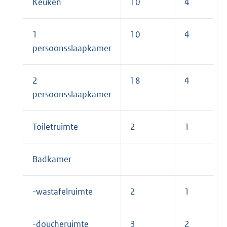
Keuken
10
4
1
10
4
persoonsslaapkamer
2
18
4
persoonsslaapkamer
Toiletruimte
2
1
Badkamer
-wastafelruimte
2
1
-doucheruimte
3
2