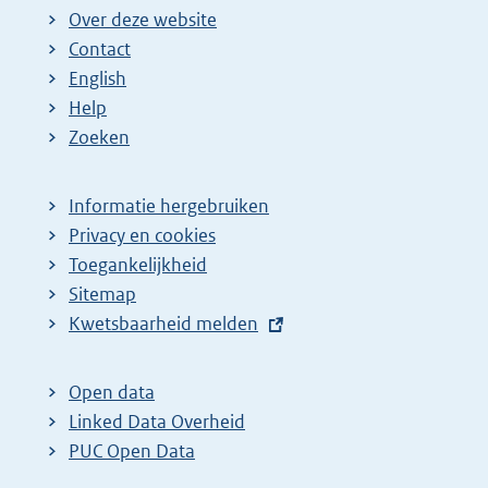
Over deze website
Contact
English
Help
Zoeken
Informatie hergebruiken
Privacy en cookies
Toegankelijkheid
Sitemap
E
Kwetsbaarheid melden
x
t
Open data
e
Linked Data Overheid
r
PUC Open Data
n