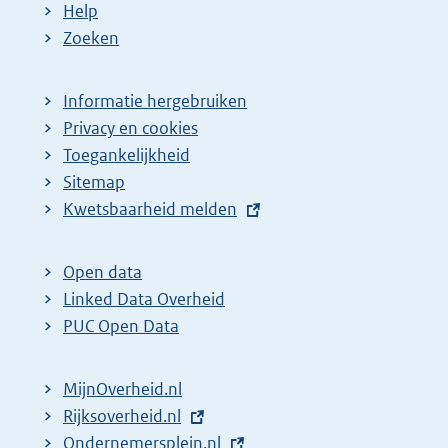
Help
Zoeken
Informatie hergebruiken
Privacy en cookies
Toegankelijkheid
Sitemap
E
Kwetsbaarheid melden
x
t
Open data
e
Linked Data Overheid
r
PUC Open Data
n
e
MijnOverheid.nl
l
E
Rijksoverheid.nl
i
x
E
Ondernemersplein.nl